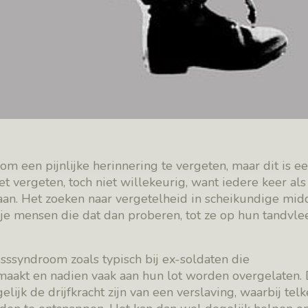
een pijnlijke herinnering te vergeten, maar dit is e
 vergeten, toch niet willekeurig, want iedere keer al
aan. Het zoeken naar vergetelheid in scheikundige mid
 je mensen die dat dan proberen, tot ze op hun tandvle
sssyndroom zoals typisch bij ex-soldaten die
kt en nadien vaak aan hun lot worden overgelaten.
ijk de drijfkracht zijn van een verslaving, waarbij tel