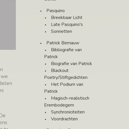
Pasquino
Breekbaar Licht
Late Pasquino's
Sonnetten
Patrick Bernauw
Bibliografie van
Patrick
Biografie van Patrick
en
Blackout
s we
Poetry/Stiftgedichten
delen
Het Podium van
es
Patrick
Magisch-realistisch
Erembodegem
Synchroniciteiten
 De
Voordrachten
kens