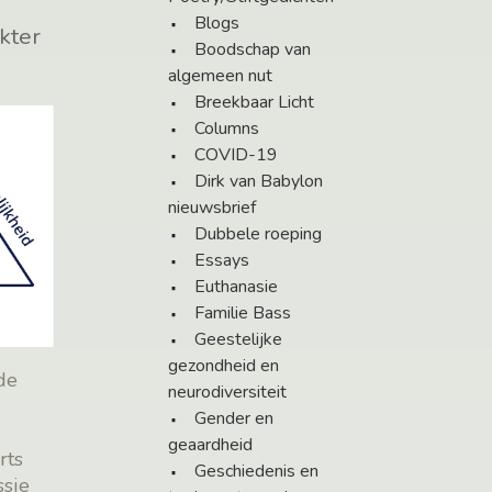
Blogs
okter
Boodschap van
algemeen nut
Breekbaar Licht
Columns
COVID-19
Dirk van Babylon
nieuwsbrief
Dubbele roeping
Essays
Euthanasie
Familie Bass
Geestelijke
gezondheid en
de
neurodiversiteit
Gender en
geaardheid
rts
Geschiedenis en
ssie