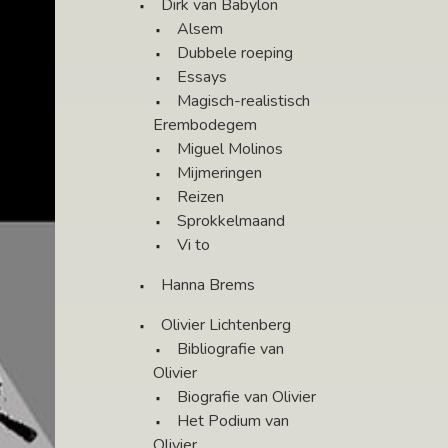
Dirk van Babylon
Alsem
Dubbele roeping
Essays
Magisch-realistisch
Erembodegem
Miguel Molinos
Mijmeringen
Reizen
Sprokkelmaand
Vi to
Hanna Brems
Olivier Lichtenberg
Bibliografie van
Olivier
Biografie van Olivier
Het Podium van
Olivier