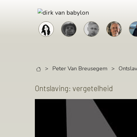
Skip to main content
>
Peter Van Breusegem
>
Ontsla
Ontslaving: vergetelheid