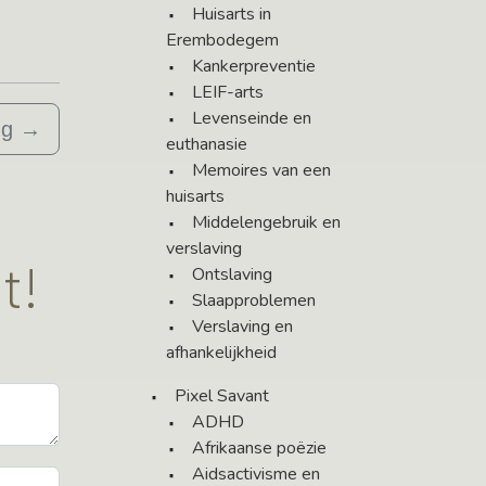
Huisarts in
Erembodegem
Kankerpreventie
LEIF-arts
Levenseinde en
ng
→
euthanasie
Memoires van een
huisarts
Middelengebruik en
verslaving
t!
Ontslaving
Slaapproblemen
Verslaving en
afhankelijkheid
Pixel Savant
ADHD
Afrikaanse poëzie
Aidsactivisme en