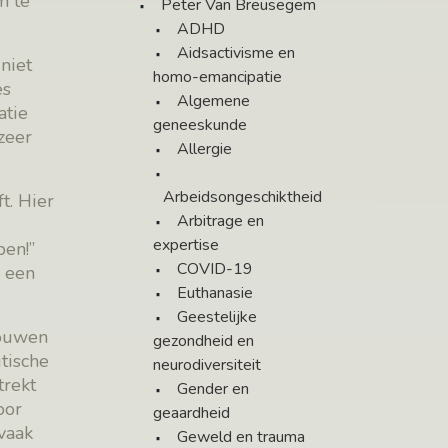
m te
Peter Van Breusegem
ADHD
Aidsactivisme en
 niet
homo-emancipatie
es
Algemene
atie
geneeskunde
zeer
Allergie
Arbeidsongeschiktheid
t. Hier
Arbitrage en
expertise
pen!”
COVID-19
r een
Euthanasie
Geestelijke
trouwen
gezondheid en
tische
neurodiversiteit
trekt
Gender en
oor
geaardheid
vaak
Geweld en trauma