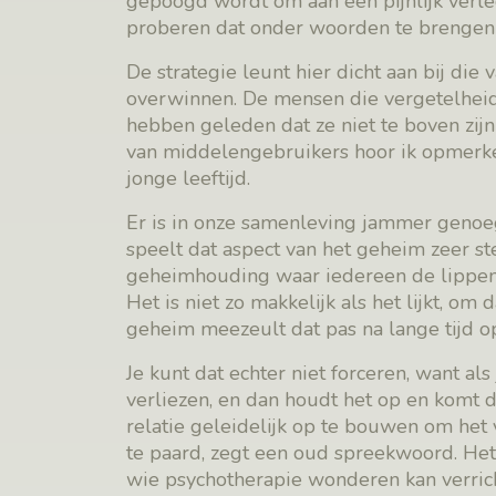
gepoogd wordt om aan een pijnlijk verle
proberen dat onder woorden te brengen 
De strategie leunt hier dicht aan bij die
overwinnen. De mensen die vergetelheid 
hebben geleden dat ze niet te boven zij
van middelengebruikers hoor ik opmerkel
jonge leeftijd.
Er is in onze samenleving jammer genoeg 
speelt dat aspect van het geheim zeer st
geheimhouding waar iedereen de lippen s
Het is niet zo makkelijk als het lijkt, om
geheim meezeult dat pas na lange tijd o
Je kunt dat echter niet forceren, want als
verliezen, en dan houdt het op en komt d
relatie geleidelijk op te bouwen om het
te paard, zegt een oud spreekwoord. Het 
wie psychotherapie wonderen kan verrich