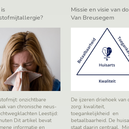
is
Missie en visie van d
stofmijtallergie?
Van Breusegem
tofmijt: onzichtbare
De ijzeren driehoek van 
aak van chronische neus-
zorg: kwaliteit,
uchtwegklachten Leestijd:
toegankelijkheid en
nuten Dit artikel bevat
betaalbaarheid. De huisa
mene informatie en
staat daarin centraal. Mi