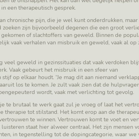
den te ontsnappen. Het kan dan wel degelijk helpen o
in een therapeutisch gesprek.
 van chronische pijn, die je wel kunt onderdrukken, maar
zoeken zijn bijvoorbeeld degenen die een groot verli
n gekomen of slachtoffers van geweld. Binnen de popul
ijk vaak verhalen van misbruik en geweld, vaak al op 
veel geweld in gezinssituaties dat vaak verdoken blijf
erk. Vaak gebeurt het misbruik in een sfeer van
tijf op elkaar houdt. “Je mag dit aan niemand verklap
 daaruit los te komen. Je zult vaak zien dat de hulpvrage
pengepeuterd wordt, vaak met verlichting tot gevolg.
 je te brutaal te werk gaat zul je vroeg of laat het ver
e therapie tot stilstand. Het komt erop aan de therapeu
 vertrouwen te winnen. Vertrouwen komt te voet en ver
luisteren staat hier alweer centraal. Het zijn mensen v
ten, in tegenstelling tot de dopingcategorie, waar we 