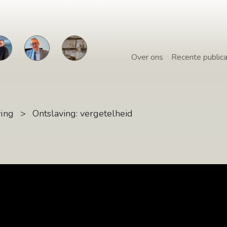
Over ons
Recente publica
ving
>
Ontslaving: vergetelheid