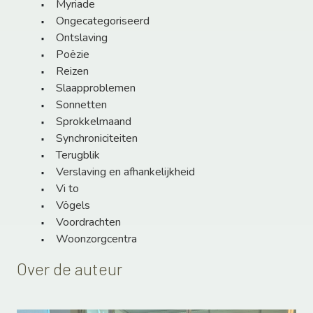
Myriade
Ongecategoriseerd
Ontslaving
Poëzie
Reizen
Slaapproblemen
Sonnetten
Sprokkelmaand
Synchroniciteiten
Terugblik
Verslaving en afhankelijkheid
Vi to
Vögels
Voordrachten
Woonzorgcentra
Over de auteur