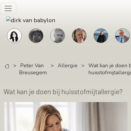
Skip to main content
>
Peter Van
>
Allergie
>
Wat kan je doen b
Breusegem
huisstofmijtallerg
Wat kan je doen bij huisstofmijtallergie?