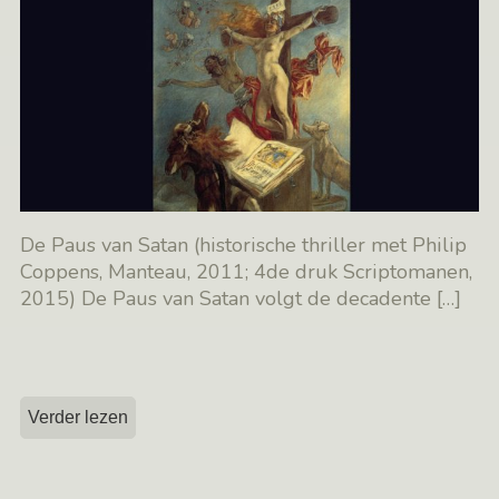
De Paus van Satan (historische thriller met Philip
Coppens, Manteau, 2011; 4de druk Scriptomanen,
2015) De Paus van Satan volgt de decadente
[…]
Verder lezen