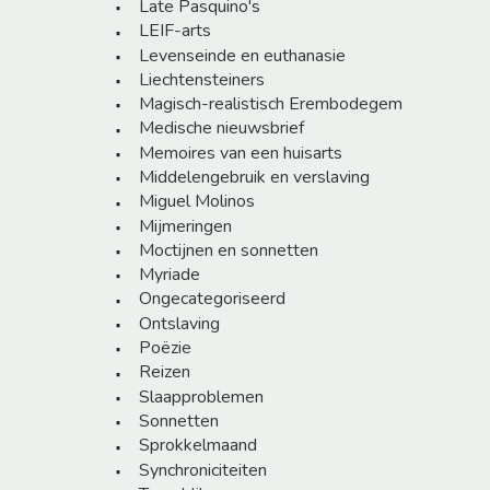
Late Pasquino's
LEIF-arts
Levenseinde en euthanasie
Liechtensteiners
Magisch-realistisch Erembodegem
Medische nieuwsbrief
Memoires van een huisarts
Middelengebruik en verslaving
Miguel Molinos
Mijmeringen
Moctijnen en sonnetten
Myriade
Ongecategoriseerd
Ontslaving
Poëzie
Reizen
Slaapproblemen
Sonnetten
Sprokkelmaand
Synchroniciteiten