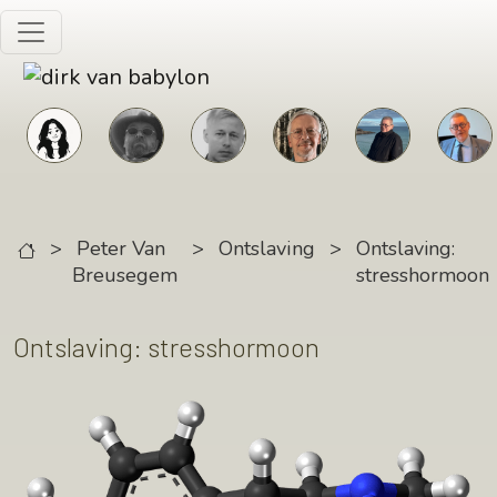
Skip to main content
>
Peter Van
>
Ontslaving
>
Ontslaving:
Breusegem
stresshormoon
Ontslaving: stresshormoon