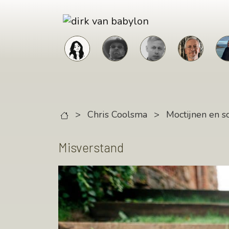
Skip to main content
>
Chris Coolsma
>
Moctijnen en s
Misverstand