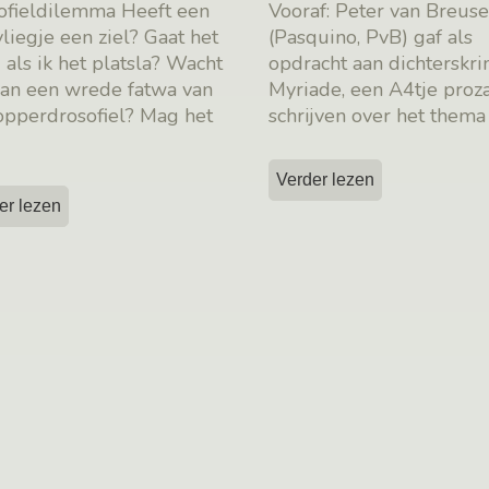
ofieldilemma Heeft een
Vooraf: Peter van Breu
vliegje een ziel? Gaat het
(Pasquino, PvB) gaf als
 als ik het platsla? Wacht
opdracht aan dichterskri
dan een wrede fatwa van
Myriade, een A4tje proza
opperdrosofiel? Mag het
schrijven over het them
Verder lezen
er lezen