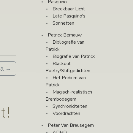
Pasquino
Breekbaar Licht
Late Pasquino's
Sonnetten
Patrick Bernauw
Bibliografie van
Patrick
Biografie van Patrick
Blackout
ma
→
Poetry/Stiftgedichten
Het Podium van
Patrick
Magisch-realistisch
Erembodegem
t!
Synchroniciteiten
Voordrachten
Peter Van Breusegem
ADHD