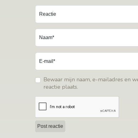
Reactie
Naam*
E-mail*
Bewaar mijn naam, e-mailadres en we
reactie plaats.