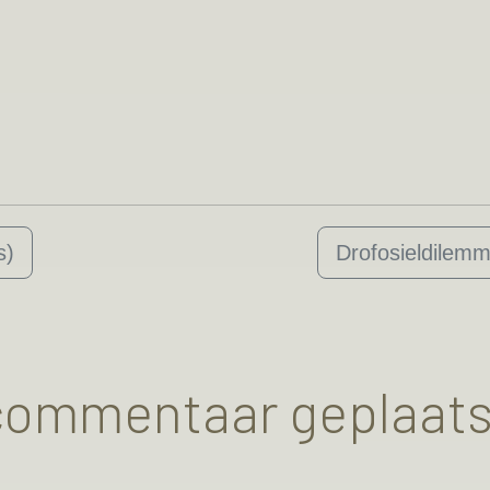
s)
Drofosieldilem
 commentaar geplaats