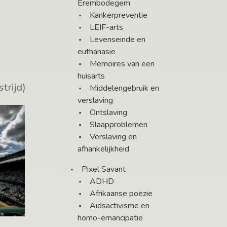
Erembodegem
Kankerpreventie
LEIF-arts
Levenseinde en
euthanasie
Memoires van een
huisarts
trijd)
Middelengebruik en
verslaving
Ontslaving
Slaapproblemen
Verslaving en
afhankelijkheid
Pixel Savant
ADHD
Afrikaanse poëzie
Aidsactivisme en
homo-emancipatie