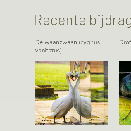
Recente bijdra
De waanzwaan (cygnus
Dro
vanitatus)