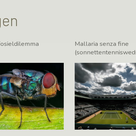
gen
fosieldilemma
Mallaria senza fine
(sonnettentennisweds