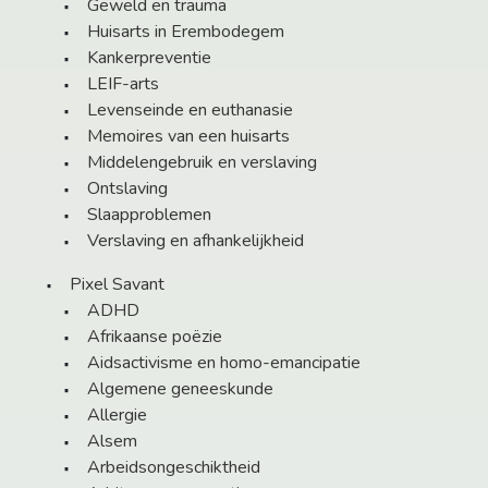
Geweld en trauma
Huisarts in Erembodegem
Kankerpreventie
LEIF-arts
Levenseinde en euthanasie
Memoires van een huisarts
Middelengebruik en verslaving
Ontslaving
Slaapproblemen
Verslaving en afhankelijkheid
Pixel Savant
ADHD
Afrikaanse poëzie
Aidsactivisme en homo-emancipatie
Algemene geneeskunde
Allergie
Alsem
Arbeidsongeschiktheid