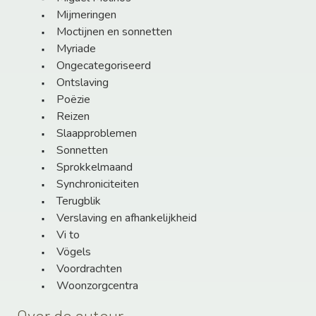
Mijmeringen
Moctijnen en sonnetten
Myriade
Ongecategoriseerd
Ontslaving
Poëzie
Reizen
Slaapproblemen
Sonnetten
Sprokkelmaand
Synchroniciteiten
Terugblik
Verslaving en afhankelijkheid
Vi to
Vögels
Voordrachten
Woonzorgcentra
Over de auteur