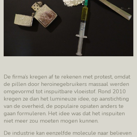
De firma’s kregen af te rekenen met protest, omdat
de pillen door heroïnegebruikers massaal werden
omgevormd tot inspuitbare vloeistof. Rond 2010
kregen ze dan het lumineuze idee, op aanstichting
van de overheid, de populaire opiaten anders te
gaan formuleren. Het idee was dat het inspuiten
niet meer zou moeten mogen kunnen.
De industrie kan eenzelfde molecule naar believen