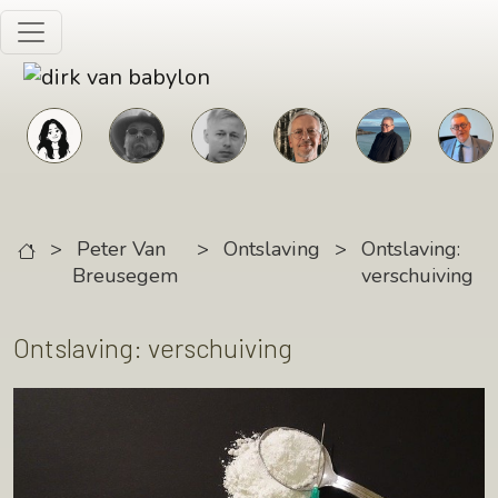
Skip to main content
>
Peter Van
>
Ontslaving
>
Ontslaving:
Breusegem
verschuiving
Ontslaving: verschuiving