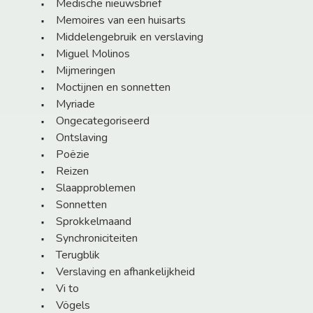
Medische nieuwsbrief
Memoires van een huisarts
Middelengebruik en verslaving
Miguel Molinos
Mijmeringen
Moctijnen en sonnetten
Myriade
Ongecategoriseerd
Ontslaving
Poëzie
Reizen
Slaapproblemen
Sonnetten
Sprokkelmaand
Synchroniciteiten
Terugblik
Verslaving en afhankelijkheid
Vi to
Vögels