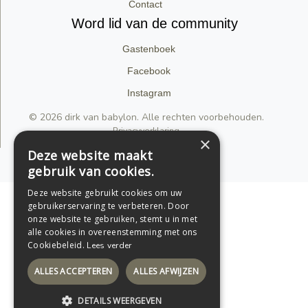
Contact
Word lid van de community
Gastenboek
Facebook
Instagram
© 2026 dirk van babylon. Alle rechten voorbehouden.
Privacyverklaring
×
Deze website maakt
Support by Conversal
gebruik van cookies.
Deze website gebruikt cookies om uw
gebruikerservaring te verbeteren. Door
onze website te gebruiken, stemt u in met
alle cookies in overeenstemming met ons
Cookiebeleid.
Lees verder
ALLES ACCEPTEREN
ALLES AFWIJZEN
DETAILS WEERGEVEN