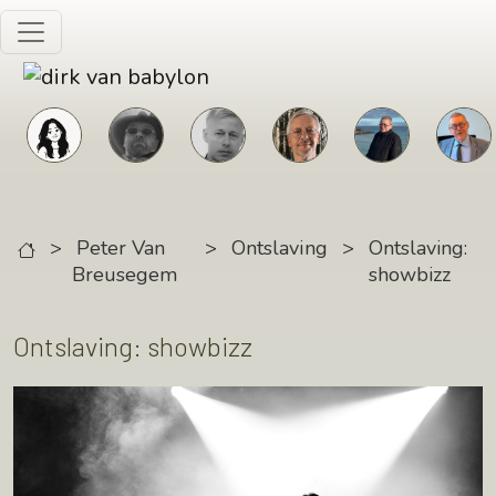
Skip to main content
>
Peter Van
>
Ontslaving
>
Ontslaving:
Breusegem
showbizz
Ontslaving: showbizz