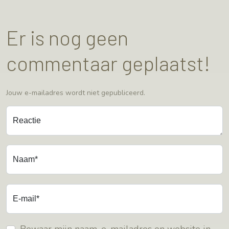
Er is nog geen
commentaar geplaatst!
Jouw e-mailadres wordt niet gepubliceerd.
Reactie
Naam*
E-mail*