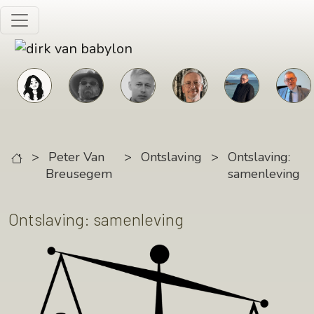
Skip to main content
>
Peter Van
>
Ontslaving
>
Ontslaving:
Breusegem
samenleving
Ontslaving: samenleving