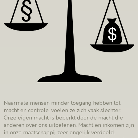
Naarmate mensen minder toegang hebben tot
macht en controle, voelen ze zich vaak slechter.
Onze eigen macht is beperkt door de macht die
anderen over ons uitoefenen. Macht en inkomen zijn
in onze maatschappij zeer ongelijk verdeeld.