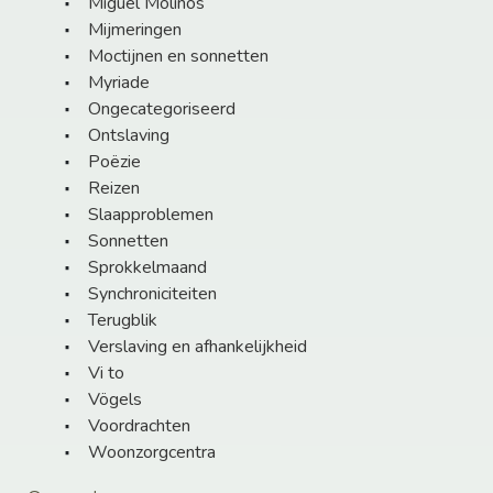
Miguel Molinos
Mijmeringen
Moctijnen en sonnetten
Myriade
Ongecategoriseerd
Ontslaving
Poëzie
Reizen
Slaapproblemen
Sonnetten
Sprokkelmaand
Synchroniciteiten
Terugblik
Verslaving en afhankelijkheid
Vi to
Vögels
Voordrachten
Woonzorgcentra