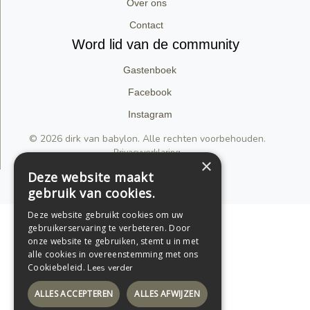
Over ons
Contact
Word lid van de community
Gastenboek
Facebook
Instagram
© 2026 dirk van babylon. Alle rechten voorbehouden.
Privacyverklaring
×
Deze website maakt
Support by Conversal
gebruik van cookies.
Deze website gebruikt cookies om uw
gebruikerservaring te verbeteren. Door
onze website te gebruiken, stemt u in met
alle cookies in overeenstemming met ons
Cookiebeleid.
Lees verder
ALLES ACCEPTEREN
ALLES AFWIJZEN