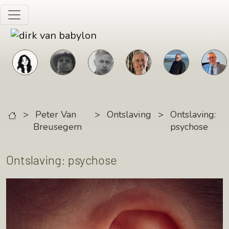
Skip to main content
>
Peter Van
>
Ontslaving
>
Ontslaving:
Breusegem
psychose
Ontslaving: psychose