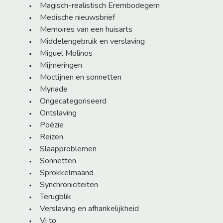
Magisch-realistisch Erembodegem
Medische nieuwsbrief
Memoires van een huisarts
Middelengebruik en verslaving
Miguel Molinos
Mijmeringen
Moctijnen en sonnetten
Myriade
Ongecategoriseerd
Ontslaving
Poëzie
Reizen
Slaapproblemen
Sonnetten
Sprokkelmaand
Synchroniciteiten
Terugblik
Verslaving en afhankelijkheid
Vi to