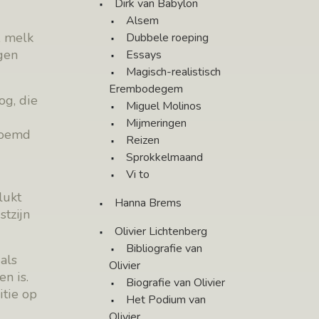
Dirk van Babylon
Alsem
, melk
Dubbele roeping
gen
Essays
Magisch-realistisch
Erembodegem
og, die
Miguel Molinos
Mijmeringen
noemd
Reizen
Sprokkelmaand
Vi to
lukt
Hanna Brems
tzijn
Olivier Lichtenberg
Bibliografie van
als
Olivier
n is.
Biografie van Olivier
itie op
Het Podium van
Olivier