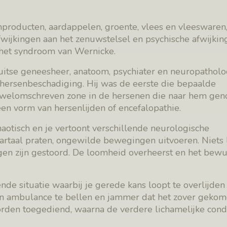
producten, aardappelen, groente, vlees en vleeswaren
fwijkingen aan het zenuwstelsel en psychische afwijkin
 het syndroom van Wernicke.
itse geneesheer, anatoom, psychiater en neuropatholo
 hersenbeschadiging. Hij was de eerste die bepaalde
n welomschreven zone in de hersenen die naar hem ge
een vorm van hersenlijden of encefalopathie.
haotisch en je vertoont verschillende neurologische
 wartaal praten, ongewilde bewegingen uitvoeren. Niets 
en zijn gestoord. De loomheid overheerst en het bewus
de situatie waarbij je gerede kans loopt te overlijden 
en ambulance te bellen en jammer dat het zover gekome
orden toegediend, waarna de verdere lichamelijke cond