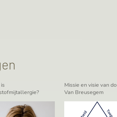
gen
is
Missie en visie van d
stofmijtallergie?
Van Breusegem