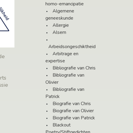
homo-emancipatie
Algemene
geneeskunde
Allergie
Alsem
Arbeidsongeschiktheid
Arbitrage en
de
expertise
Bibliografie van Chris
Bibliografie van
rts
Olivier
ssie
Bibliografie van
Patrick
Biografie van Chris
Biografie van Olivier
Biografie van Patrick
Blackout
Poetry/Stiftgedichten