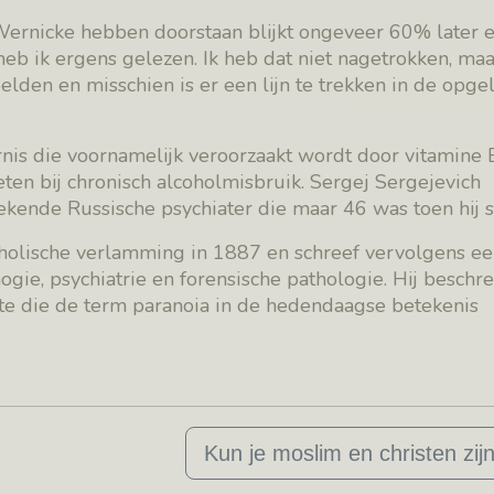
Wernicke hebben doorstaan blijkt ongeveer 60% later 
b ik ergens gelezen. Ik heb dat niet nagetrokken, maar
lden en misschien is er een lijn te trekken in de opg
nis die voornamelijk veroorzaakt wordt door vitamine 
eten bij chronisch alcoholmisbruik. Sergej Sergejevich
ende Russische psychiater die maar 46 was toen hij st
oholische verlamming in 1887 en schreef vervolgens e
gie, psychiatrie en forensische pathologie. Hij beschre
te die de term paranoia in de hedendaagse betekenis
Kun je moslim en christen zij