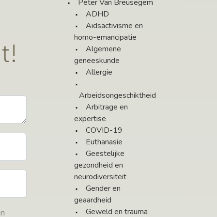
Peter Van Breusegem
ADHD
Aidsactivisme en
homo-emancipatie
t!
Algemene
geneeskunde
Allergie
Arbeidsongeschiktheid
Arbitrage en
expertise
COVID-19
Euthanasie
Geestelijke
gezondheid en
neurodiversiteit
Gender en
geaardheid
Geweld en trauma
en