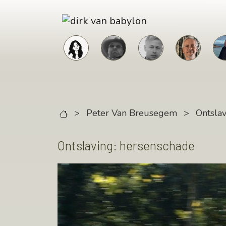
Skip to main content
>
Peter Van Breusegem
>
Ontsla
Ontslaving: hersenschade