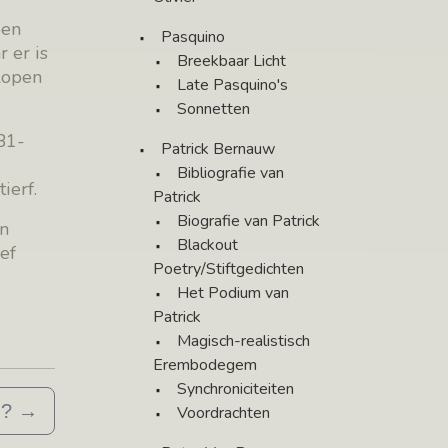
een
Pasquino
 er is
Breekbaar Licht
elopen
Late Pasquino's
Sonnetten
B1-
Patrick Bernauw
Bibliografie van
ierf.
Patrick
Biografie van Patrick
en
Blackout
ef
Poetry/Stiftgedichten
Het Podium van
Patrick
Magisch-realistisch
Erembodegem
Synchroniciteiten
n?
→
Voordrachten