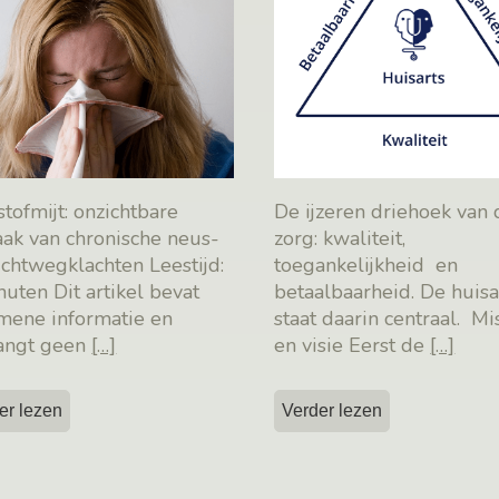
tofmijt: onzichtbare
De ijzeren driehoek van 
aak van chronische neus-
zorg: kwaliteit,
uchtwegklachten Leestijd:
toegankelijkheid en
nuten Dit artikel bevat
betaalbaarheid. De huisa
mene informatie en
staat daarin centraal. Mi
angt geen
[…]
en visie Eerst de
[…]
er lezen
Verder lezen