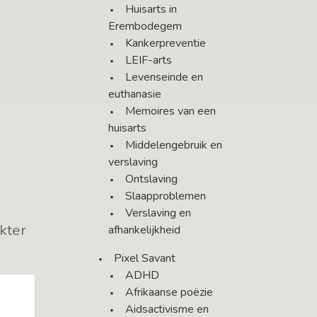
Huisarts in
Erembodegem
Kankerpreventie
LEIF-arts
Levenseinde en
euthanasie
Memoires van een
huisarts
Middelengebruik en
verslaving
Ontslaving
Slaapproblemen
Verslaving en
okter
afhankelijkheid
Pixel Savant
ADHD
Afrikaanse poëzie
Aidsactivisme en