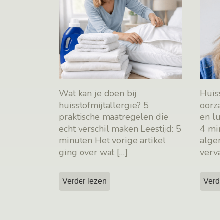
Wat kan je doen bij
Huiss
huisstofmijtallergie? 5
oorz
praktische maatregelen die
en l
echt verschil maken Leestijd: 5
4 mi
minuten Het vorige artikel
alge
ging over wat
[…]
verv
Verder lezen
Verd