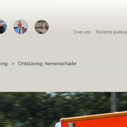
Over ons
Recente publica
ving
>
Ontslaving: hersenschade