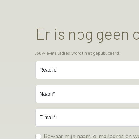
Er is nog geen
Jouw e-mailadres wordt niet gepubliceerd.
Reactie
Naam*
E-mail*
Bewaar mijn naam, e-mailadres en we