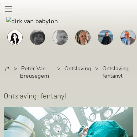
Skip to main content
>
Peter Van
>
Ontslaving
>
Ontslaving:
Breusegem
fentanyl
Ontslaving: fentanyl