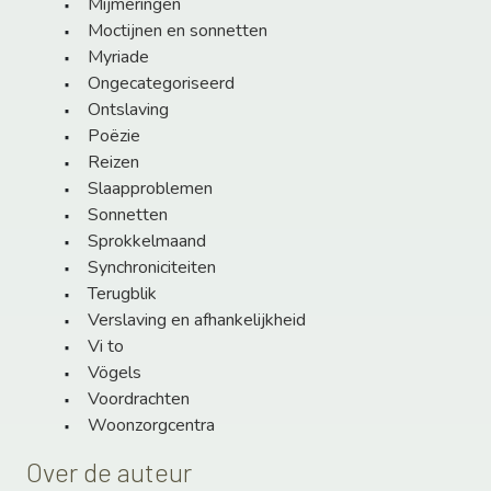
Mijmeringen
Moctijnen en sonnetten
Myriade
Ongecategoriseerd
Ontslaving
Poëzie
Reizen
Slaapproblemen
Sonnetten
Sprokkelmaand
Synchroniciteiten
Terugblik
Verslaving en afhankelijkheid
Vi to
Vögels
Voordrachten
Woonzorgcentra
Over de auteur