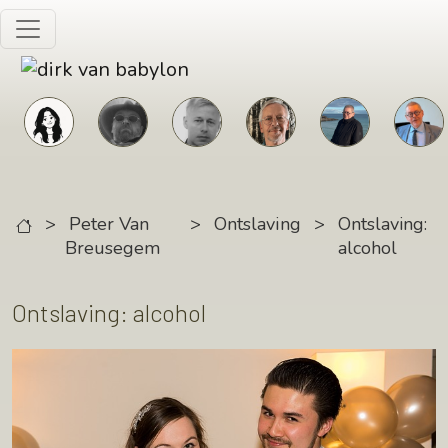
Skip to main content
>
Peter Van
>
Ontslaving
>
Ontslaving:
Breusegem
alcohol
Ontslaving: alcohol