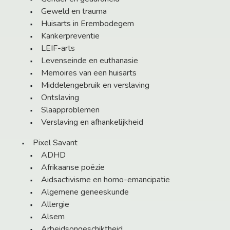
Geweld en trauma
Huisarts in Erembodegem
Kankerpreventie
LEIF-arts
Levenseinde en euthanasie
Memoires van een huisarts
Middelengebruik en verslaving
Ontslaving
Slaapproblemen
Verslaving en afhankelijkheid
Pixel Savant
ADHD
Afrikaanse poëzie
Aidsactivisme en homo-emancipatie
Algemene geneeskunde
Allergie
Alsem
Arbeidsongeschiktheid