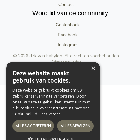
Contact
Word lid van de community
Gastenboek
Facebook
Instagram
© 2026 dirk van babylon. Alle rechten voorbehouden.
Privacyverklaring
×
Deze website maakt
Support by Conversal
gebruik van cookies.
Deze website gebruikt cookies om uw
gebruikerservaring te verbeteren. Door
onze website te gebruiken, stemt u in met
alle cookies in overeenstemming met ons
Cookiebeleid.
Lees verder
ALLES ACCEPTEREN
ALLES AFWIJZEN
DETAILS WEERGEVEN