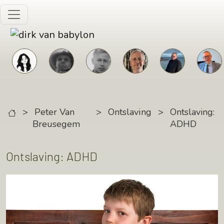
Skip to main content
>
Peter Van
>
Ontslaving
>
Ontslaving:
Breusegem
ADHD
Ontslaving: ADHD