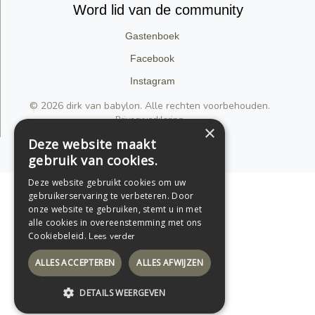
Word lid van de community
Gastenboek
Facebook
Instagram
© 2026 dirk van babylon. Alle rechten voorbehouden.
Privacyverklaring
×
Deze website maakt
Support by Conversal
gebruik van cookies.
Deze website gebruikt cookies om uw
gebruikerservaring te verbeteren. Door
onze website te gebruiken, stemt u in met
alle cookies in overeenstemming met ons
Cookiebeleid.
Lees verder
ALLES ACCEPTEREN
ALLES AFWIJZEN
DETAILS WEERGEVEN