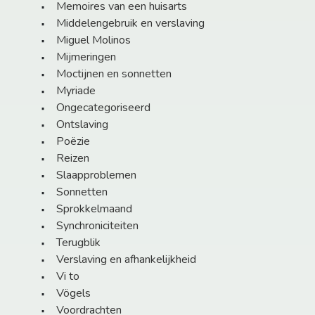
Memoires van een huisarts
Middelengebruik en verslaving
Miguel Molinos
Mijmeringen
Moctijnen en sonnetten
Myriade
Ongecategoriseerd
Ontslaving
Poëzie
Reizen
Slaapproblemen
Sonnetten
Sprokkelmaand
Synchroniciteiten
Terugblik
Verslaving en afhankelijkheid
Vi to
Vögels
Voordrachten