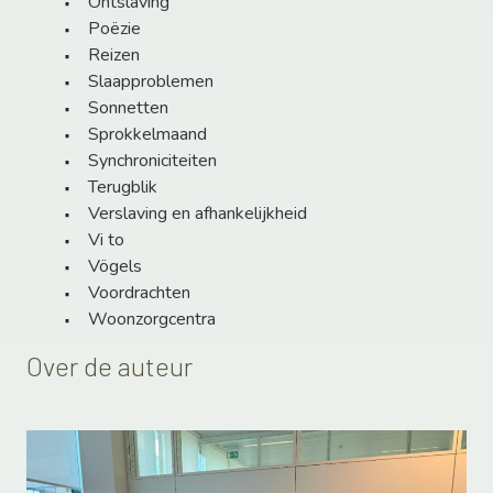
Ontslaving
Poëzie
Reizen
Slaapproblemen
Sonnetten
Sprokkelmaand
Synchroniciteiten
Terugblik
Verslaving en afhankelijkheid
Vi to
Vögels
Voordrachten
Woonzorgcentra
Over de auteur