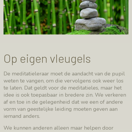
Op eigen vleugels
De meditatieleraar moet de aandacht van de pupil
weten te vangen, om die vervolgens ook weer los
te laten. Dat geldt voor de meditatieles, maar het
idee is ook toepasbaar in bredere zin. We verkeren
af en toe in de gelegenheid dat we een of andere
vorm van geestelijke leiding moeten geven aan
iemand anders.
We kunnen anderen alleen maar helpen door