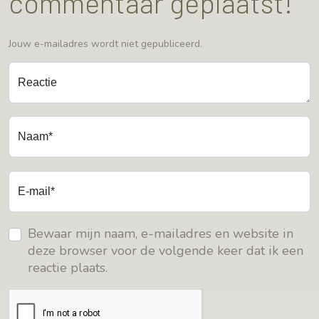
commentaar geplaatst!
Jouw e-mailadres wordt niet gepubliceerd.
Reactie
Naam*
E-mail*
Bewaar mijn naam, e-mailadres en website in
deze browser voor de volgende keer dat ik een
reactie plaats.