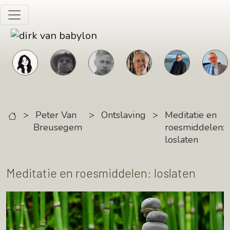
Skip to main content
>
Peter Van
>
Ontslaving
>
Meditatie en
Breusegem
roesmiddelen:
loslaten
Meditatie en roesmiddelen: loslaten