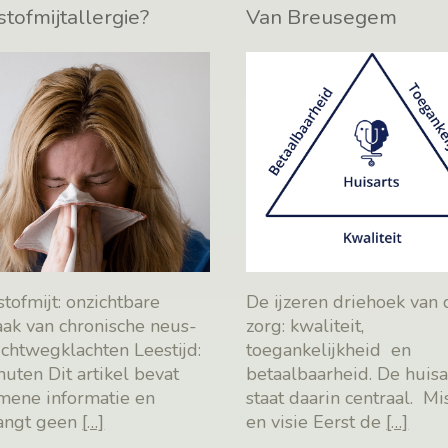
stofmijtallergie?
Van Breusegem
tofmijt: onzichtbare
De ijzeren driehoek van 
aak van chronische neus-
zorg: kwaliteit,
uchtwegklachten Leestijd:
toegankelijkheid en
nuten Dit artikel bevat
betaalbaarheid. De huisa
mene informatie en
staat daarin centraal. Mi
angt geen
[…]
en visie Eerst de
[…]