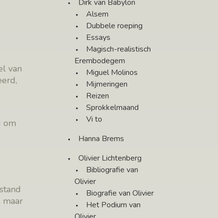
Dirk van Babylon
Alsem
Dubbele roeping
Essays
Magisch-realistisch
e
Erembodegem
el van
Miguel Molinos
eerd,
Mijmeringen
Reizen
Sprokkelmaand
Vi to
g om
Hanna Brems
Olivier Lichtenberg
Bibliografie van
Olivier
 stand
Biografie van Olivier
, maar
Het Podium van
Olivier