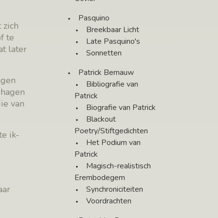
Pasquino
 zich
Breekbaar Licht
f te
Late Pasquino's
t later
Sonnetten
Patrick Bernauw
ngen
Bibliografie van
ehagen
Patrick
die van
Biografie van Patrick
Blackout
Poetry/Stiftgedichten
e ik-
Het Podium van
Patrick
Magisch-realistisch
Erembodegem
aar
Synchroniciteiten
Voordrachten