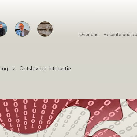
Over ons
Recente publica
ving
>
Ontslaving: interactie