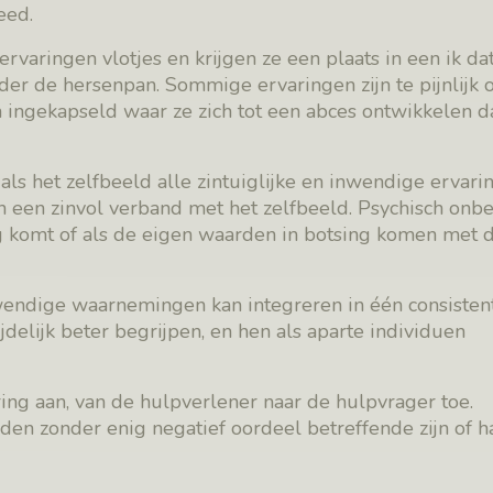
eed.
aringen vlotjes en krijgen ze een plaats in een ik dat
er de hersenpan. Sommige ervaringen zijn te pijnlijk o
 ingekapseld waar ze zich tot een abces ontwikkelen da
ls het zelfbeeld alle zintuiglijke en inwendige ervari
n een zinvol verband met het zelfbeeld. Psychisch onb
ng komt of als de eigen waarden in botsing komen met 
inwendige waarnemingen kan integreren in één consistent
jdelijk beter begrijpen, en hen als aparte individuen
ng aan, van de hulpverlener naar de hulpvrager toe.
en zonder enig negatief oordeel betreffende zijn of h