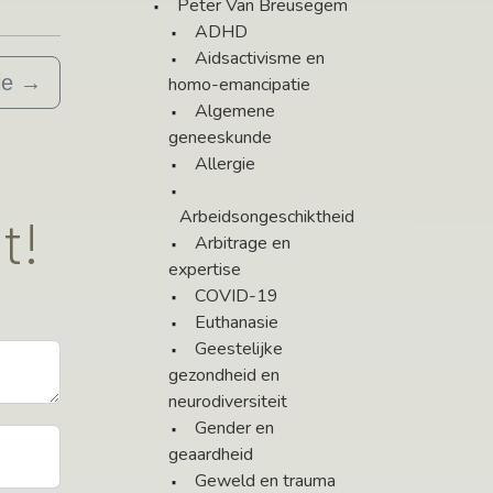
Peter Van Breusegem
ADHD
Aidsactivisme en
ie
→
homo-emancipatie
Algemene
geneeskunde
Allergie
Arbeidsongeschiktheid
t!
Arbitrage en
expertise
COVID-19
Euthanasie
Geestelijke
gezondheid en
neurodiversiteit
Gender en
geaardheid
Geweld en trauma