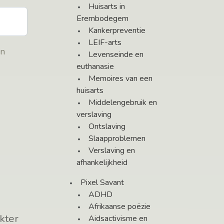
Huisarts in
Erembodegem
Kankerpreventie
LEIF-arts
en
Levenseinde en
euthanasie
Memoires van een
huisarts
Middelengebruik en
verslaving
Ontslaving
Slaapproblemen
Verslaving en
afhankelijkheid
Pixel Savant
ADHD
Afrikaanse poëzie
okter
Aidsactivisme en