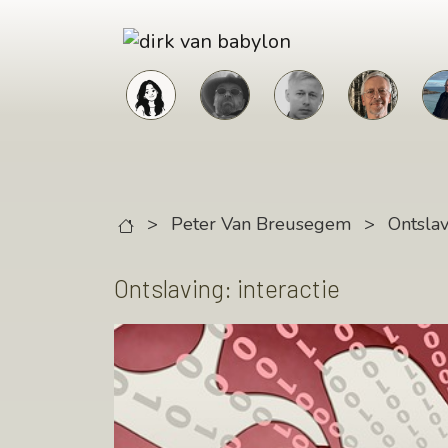
Skip to main content
>
Peter Van Breusegem
>
Ontsla
Ontslaving: interactie