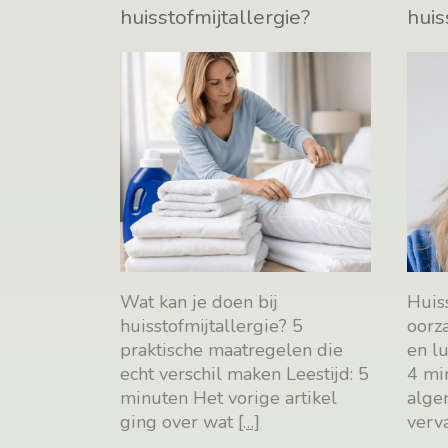
huisstofmijtallergie?
huis
Wat kan je doen bij
Huiss
huisstofmijtallergie? 5
oorz
praktische maatregelen die
en l
echt verschil maken Leestijd: 5
4 mi
minuten Het vorige artikel
alge
ging over wat
[…]
verv