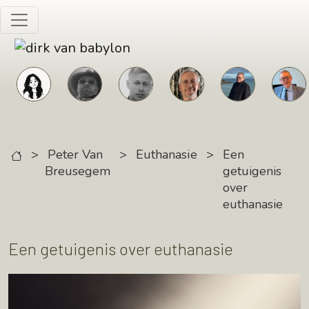
Skip to main content
>
Peter Van
>
Euthanasie
>
Een
Breusegem
getuigenis
over
euthanasie
Een getuigenis over euthanasie