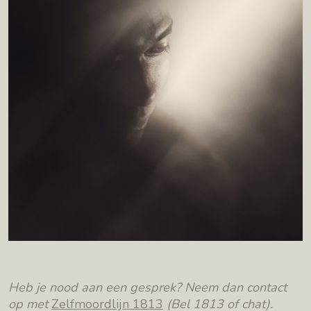
Heb je nood aan een gesprek? Neem dan contact
op met
Zelfmoordlijn 1813
(Bel 1813 of chat).