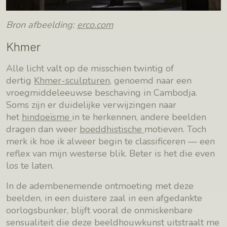
Bron afbeelding:
erco.com
Khmer
Alle licht valt op de misschien twintig of
dertig
Khmer-sculpturen
, genoemd naar een
vroegmiddeleeuwse beschaving in Cambodja.
Soms zijn er duidelijke verwijzingen naar
het
hindoeïsme
in te herkennen, andere beelden
dragen dan weer
boeddhistische
motieven. Toch
merk ik hoe ik alweer begin te classificeren — een
reflex van mijn westerse blik. Beter is het die even
los te laten.
In de adembenemende ontmoeting met deze
beelden, in een duistere zaal in een afgedankte
oorlogsbunker, blijft vooral de onmiskenbare
sensualiteit die deze beeldhouwkunst uitstraalt me