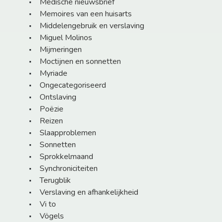
Medische nieuwsbrief
Memoires van een huisarts
Middelengebruik en verslaving
Miguel Molinos
Mijmeringen
Moctijnen en sonnetten
Myriade
Ongecategoriseerd
Ontslaving
Poëzie
Reizen
Slaapproblemen
Sonnetten
Sprokkelmaand
Synchroniciteiten
Terugblik
Verslaving en afhankelijkheid
Vi to
Vögels