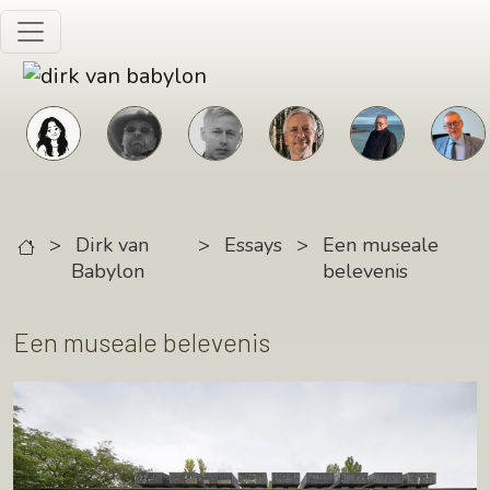
Skip to main content
>
Dirk van
>
Essays
>
Een museale
Babylon
belevenis
Een museale belevenis