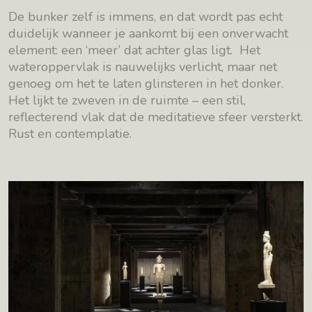
De bunker zelf is immens, en dat wordt pas echt
duidelijk wanneer je aankomt bij een onverwacht
element: een ‘meer’ dat achter glas ligt. Het
wateroppervlak is nauwelijks verlicht, maar net
genoeg om het te laten glinsteren in het donker.
Het lijkt te zweven in de ruimte – een stil,
reflecterend vlak dat de meditatieve sfeer versterkt.
Rust en contemplatie.