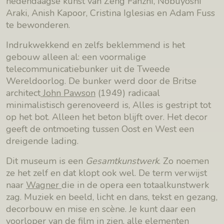
hedendaagse kunst van Zeng Fanzhi, Nobuyoshi
Araki, Anish Kapoor, Cristina Iglesias en Adam Fuss
te bewonderen.
Indrukwekkend en zelfs beklemmend is het
gebouw alleen al: een voormalige
telecommunicatiebunker uit de Tweede
Wereldoorlog. De bunker werd door de Britse
architect
John Pawson
(1949) radicaal
minimalistisch gerenoveerd is, Alles is gestript tot
op het bot. Alleen het beton blijft over. Het decor
geeft de ontmoeting tussen Oost en West een
dreigende lading.
Dit museum is een
Gesamtkunstwerk
. Zo noemen
ze het zelf en dat klopt ook wel. De term verwijst
naar
Wagner
die in de opera een totaalkunstwerk
zag. Muziek en beeld, licht en dans, tekst en gezang,
decorbouw en mise en scène. Je kunt daar een
voorloper van de film in zien, alle elementen