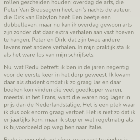
rollen gescheiden houden: overdag de arts, die
Peter Van Breusegem heet, en ’s nachts de auteur,
die Dirk van Babylon heet. Een beetje een
dubbelleven, maar nu kan ik overdag gewoon arts
zijn zonder dat daar extra verhalen aan vast hoeven
te hangen. Peter en Dirk: dat zijn twee andere
levens met andere verhalen. In mijn praktijk sta ik
als het ware los van mijn schrijfsels.
Nu, wat Redu betreft: ik ben in de jaren negentig
voor de eerste keer in het dorp geweest. Ik kwam
daar als student omdat ik zo graag las en daar
boeken kon vinden die veel goedkoper waren,
meestal in het Frans, want die waren nog lager in
prijs dan de Nederlandstalige. Het is een plek waar
ik dus ook enorm graag vertoef. Het is niet zo dat ik
er jaarlijks kom, maar ik stop er wel regelmatig als
ik bijvoorbeeld op weg ben naar Italië.
Redu is een plek vol sfeer, waar rust te vinden is.