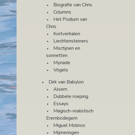
Biografie van Chris
Columns
Het Podium van
Chris
Kortverhalen
Liechtensteiners
Moctijnen en
sonnetten
Myriade
Vögels
Dirk van Babylon
Alsem
Dubbele roeping
Essays
Magisch-realistisch
Erembodegem
Miguel Molinos
Mijmeringen