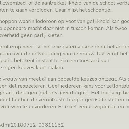
t zwembad, of de aantrekkelijkheid van de school verb
olen te gaan verbieden. Daar nijpt het schoentje.
heppen waarin iedereen op voet van gelijkheid kan ged
e openbare macht daar niet in tussen komen. Als twee
verheid geen partij kiezen.
 komt erop neer dat het ene paternalisme door het ande
 gaan over de ontvoogding van de vrouw. Dat vergt het
atie betekent in staat te zijn een toestand van
je eigen keuzes kunt maken.
lfde vrouw van meet af aan bepaalde keuzes ontzegt. Als
een dat respecteren. Geef iedereen kans voor zelfontpl
gelang de eigen (geloofs-)overtuiging. Het toegangsbe
t doel hebben de verontruste burger gerust te stellen, 
 vrouwen te bevorderen. Er moet een bevrijdende en n
cnt/dmf20180712_03611152