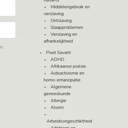
huisarts
Middelengebruik en
verslaving
Ontslaving
Slaapproblemen
Verslaving en
afhankelijkheid
en
Pixel Savant
ADHD
Afrikaanse poëzie
Aidsactivisme en
homo-emancipatie
Algemene
geneeskunde
Allergie
Alsem
Arbeidsongeschiktheid