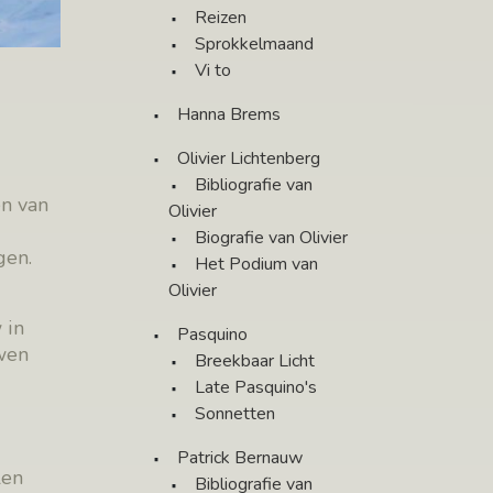
Reizen
Sprokkelmaand
Vi to
Hanna Brems
Olivier Lichtenberg
Bibliografie van
en van
Olivier
Biografie van Olivier
gen.
Het Podium van
Olivier
 in
Pasquino
uwen
Breekbaar Licht
Late Pasquino's
Sonnetten
Patrick Bernauw
len
Bibliografie van