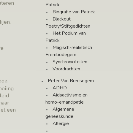
eteren
Patrick
Biografie van Patrick
Blackout
ijen.
Poetry/Stiftgedichten
Het Podium van
Patrick
Magisch-realistisch
re
Erembodegem
Synchroniciteiten
Voordrachten
Peter Van Breusegem
 een
ADHD
ooiing.
Aidsactivisme en
leid
homo-emancipatie
maar
Algemene
iet een
geneeskunde
Allergie