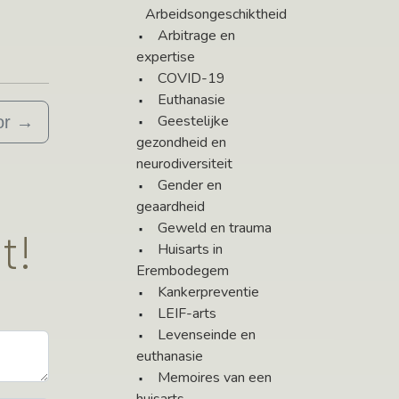
Arbeidsongeschiktheid
Arbitrage en
expertise
COVID-19
Euthanasie
Geestelijke
or
→
gezondheid en
neurodiversiteit
Gender en
geaardheid
Geweld en trauma
t!
Huisarts in
Erembodegem
Kankerpreventie
LEIF-arts
Levenseinde en
euthanasie
Memoires van een