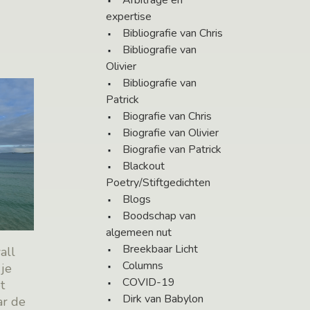
Arbitrage en
expertise
Bibliografie van Chris
Bibliografie van
Olivier
Bibliografie van
Patrick
Biografie van Chris
Biografie van Olivier
Biografie van Patrick
Blackout
Poetry/Stiftgedichten
Blogs
Boodschap van
algemeen nut
Breekbaar Licht
all
Columns
 je
COVID-19
t
Dirk van Babylon
ar de