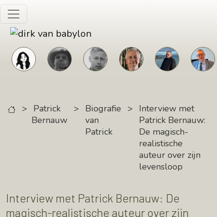
Skip to main content
>
Patrick
>
Biografie
>
Interview met
Bernauw
van
Patrick Bernauw:
Patrick
De magisch-
realistische
auteur over zijn
levensloop
Interview met Patrick Bernauw: De
magisch-realistische auteur over zijn