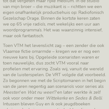
tot dat vergeten maar rijke medium. In de studio
van mijn broer – die muzikant is – richtten we een
eigen onafhankelijk productiehuis op: Radiofonisch
Gezelschap Orage. Binnen de kortste keren zaten
we op 65 vrije radio’s, met wekelijks een uur aan
woordprogramma’s. Het was waanzinnig intensief,
maar ook fantastisch.
Toen VTM het levenslicht zag – een zender die ook
Vlaamse fictie omarmde – kregen we er nog een
nieuwe kans bij. Opgeleide scenaristen waren er
toen nauwelijks, dus zocht VTM vooral naar
profielen met ervaring. Zoals wij, vanuit de wereld
van de luisterspelen. De VRT volgde dat voorbeeld.
Zo begonnen we met de Scriptomanen in het begin
van de jaren negentig aan scenario’s voor series als
Meester!
en
Wat nu weer!?
en later werkte ik zelf
ook voor onder meer
Wittekerke
en
Sedes & Belli
.
Intussen bleven Guy en ik ook jeugdboeken