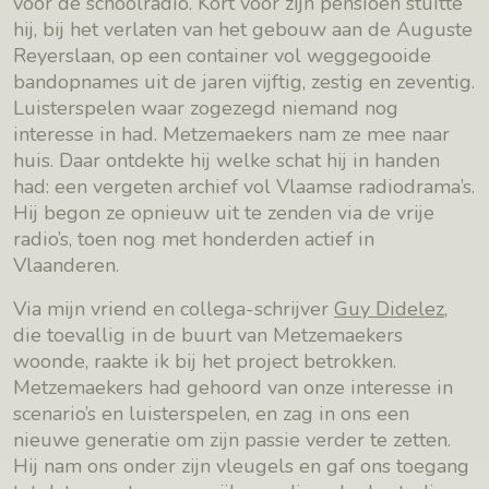
voor de schoolradio. Kort voor zijn pensioen stuitte
hij, bij het verlaten van het gebouw aan de Auguste
Reyerslaan, op een container vol weggegooide
bandopnames uit de jaren vijftig, zestig en zeventig.
Luisterspelen waar zogezegd niemand nog
interesse in had. Metzemaekers nam ze mee naar
huis. Daar ontdekte hij welke schat hij in handen
had: een vergeten archief vol Vlaamse radiodrama’s.
Hij begon ze opnieuw uit te zenden via de vrije
radio’s, toen nog met honderden actief in
Vlaanderen.
Via mijn vriend en collega-schrijver
Guy Didelez
,
die toevallig in de buurt van Metzemaekers
woonde, raakte ik bij het project betrokken.
Metzemaekers had gehoord van onze interesse in
scenario’s en luisterspelen, en zag in ons een
nieuwe generatie om zijn passie verder te zetten.
Hij nam ons onder zijn vleugels en gaf ons toegang