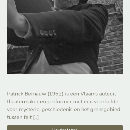
Patrick Bernauw (1962) is een Vlaams auteur,
theatermaker en performer met een voorliefde
voor mysterie, geschiedenis en het grensgebied
tussen feit
[...]