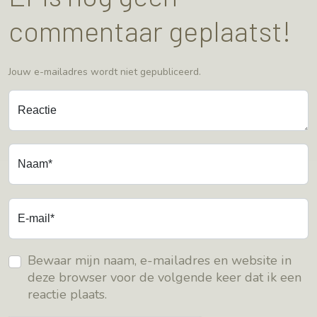
commentaar geplaatst!
Jouw e-mailadres wordt niet gepubliceerd.
Reactie
Naam*
E-mail*
Bewaar mijn naam, e-mailadres en website in
deze browser voor de volgende keer dat ik een
reactie plaats.