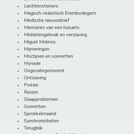
Liechtensteiners
Magisch-realistisch Erembodegem
Medische nieuwsbrief
Memoires van een huisarts
Middelengebruik en verslaving
Miguel Molinos
Mijmeringen
Moctijnen en sonnetten
Myriade
Ongecategoriseerd
Ontslaving
Poëzie
Reizen
Slaapproblemen
Sonnetten
Sprokkelmaand
Synchroniciteiten
Terugblik