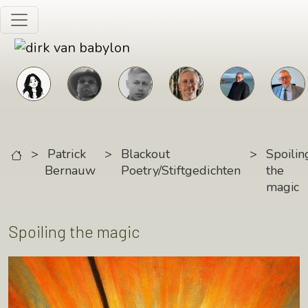
Skip to main content
>
Patrick
>
Blackout
>
Spoilin
Bernauw
Poetry/Stiftgedichten
the
magic
Spoiling the magic