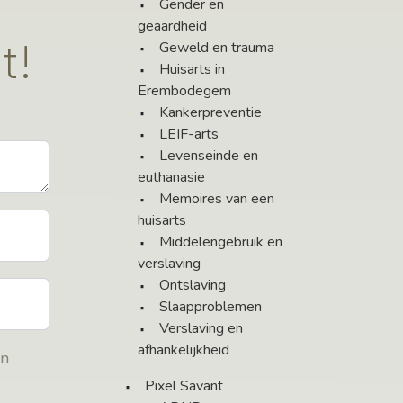
Gender en
geaardheid
t!
Geweld en trauma
Huisarts in
Erembodegem
Kankerpreventie
LEIF-arts
Levenseinde en
euthanasie
Memoires van een
huisarts
Middelengebruik en
verslaving
Ontslaving
Slaapproblemen
Verslaving en
afhankelijkheid
en
Pixel Savant