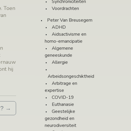
Synchroniciteiten
e. Toen
Voordrachten
van
Peter Van Breusegem
ADHD
Aidsactivisme en
homo-emancipatie
en
Algemene
t
geneeskunde
Bernauw
Allergie
nt hij
Arbeidsongeschiktheid
Arbitrage en
expertise
COVID-19
Euthanasie
t?
→
Geestelijke
gezondheid en
neurodiversiteit