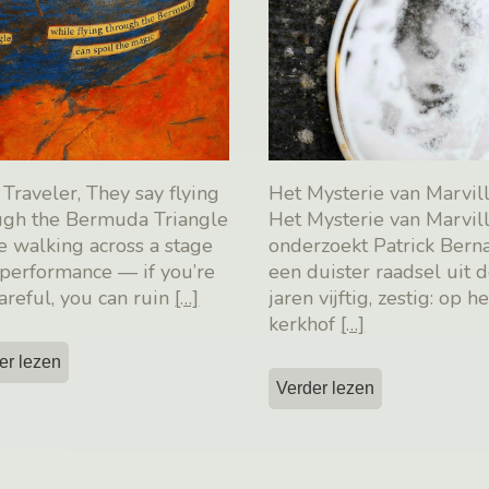
Traveler, They say flying
Het Mysterie van Marvill
ugh the Bermuda Triangle
Het Mysterie van Marvil
ke walking across a stage
onderzoekt Patrick Ber
performance — if you’re
een duister raadsel uit 
areful, you can ruin
[…]
jaren vijftig, zestig: op he
kerkhof
[…]
er lezen
Verder lezen