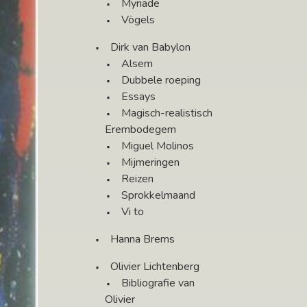
Myriade
Vögels
Dirk van Babylon
Alsem
Dubbele roeping
Essays
Magisch-realistisch
Erembodegem
Miguel Molinos
Mijmeringen
Reizen
Sprokkelmaand
Vi to
Hanna Brems
Olivier Lichtenberg
Bibliografie van
Olivier