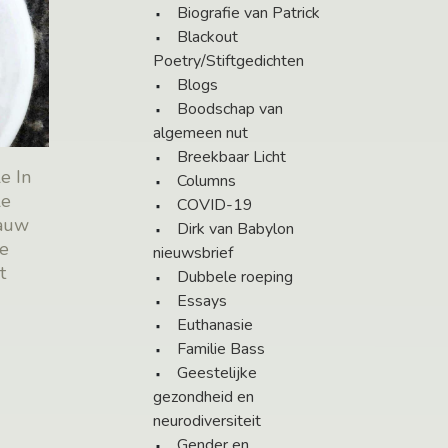
Biografie van Patrick
Blackout
Poetry/Stiftgedichten
Blogs
Boodschap van
algemeen nut
Breekbaar Licht
e In
Columns
le
COVID-19
nauw
Dirk van Babylon
de
nieuwsbrief
t
Dubbele roeping
Essays
Euthanasie
Familie Bass
Geestelijke
gezondheid en
neurodiversiteit
Gender en