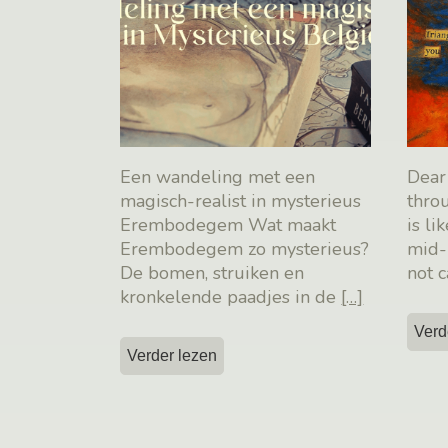
Een wandeling met een
Dear 
magisch-realist in mysterieus
thro
Erembodegem Wat maakt
is li
Erembodegem zo mysterieus?
mid-
De bomen, struiken en
not c
kronkelende paadjes in de
[…]
Verd
Verder lezen