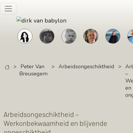
Skip to main content
>
Peter Van
>
Arbeidsongeschiktheid
>
Ar
Breusegem
–
We
en 
ong
Arbeidsongeschiktheid –
Werkonbekwaamheid en blijvende
ongeschiktheid