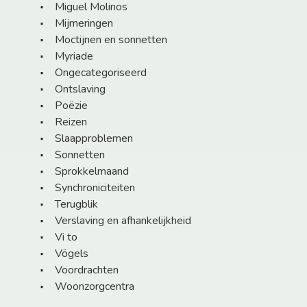
Miguel Molinos
Mijmeringen
Moctijnen en sonnetten
Myriade
Ongecategoriseerd
Ontslaving
Poëzie
Reizen
Slaapproblemen
Sonnetten
Sprokkelmaand
Synchroniciteiten
Terugblik
Verslaving en afhankelijkheid
Vi to
Vögels
Voordrachten
Woonzorgcentra