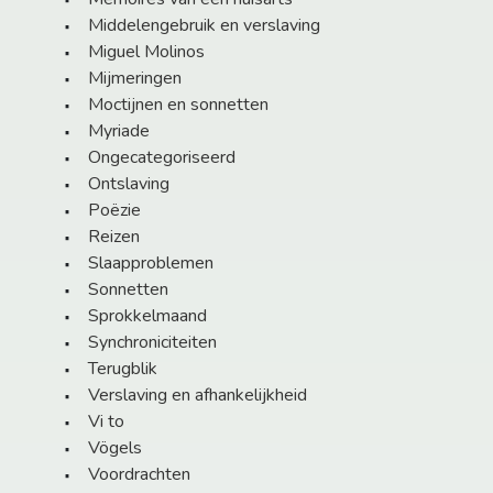
Middelengebruik en verslaving
Miguel Molinos
Mijmeringen
Moctijnen en sonnetten
Myriade
Ongecategoriseerd
Ontslaving
Poëzie
Reizen
Slaapproblemen
Sonnetten
Sprokkelmaand
Synchroniciteiten
Terugblik
Verslaving en afhankelijkheid
Vi to
Vögels
Voordrachten