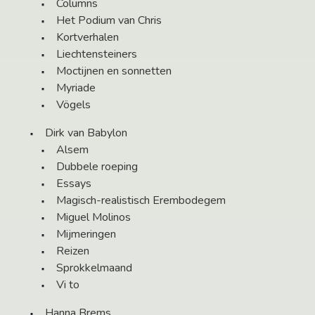
Columns
Het Podium van Chris
Kortverhalen
Liechtensteiners
Moctijnen en sonnetten
Myriade
Vögels
Dirk van Babylon
Alsem
Dubbele roeping
Essays
Magisch-realistisch Erembodegem
Miguel Molinos
Mijmeringen
Reizen
Sprokkelmaand
Vi to
Hanna Brems