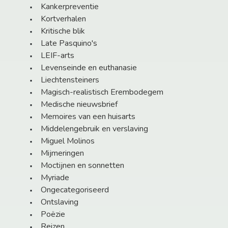
Kankerpreventie
Kortverhalen
Kritische blik
Late Pasquino's
LEIF-arts
Levenseinde en euthanasie
Liechtensteiners
Magisch-realistisch Erembodegem
Medische nieuwsbrief
Memoires van een huisarts
Middelengebruik en verslaving
Miguel Molinos
Mijmeringen
Moctijnen en sonnetten
Myriade
Ongecategoriseerd
Ontslaving
Poëzie
Reizen