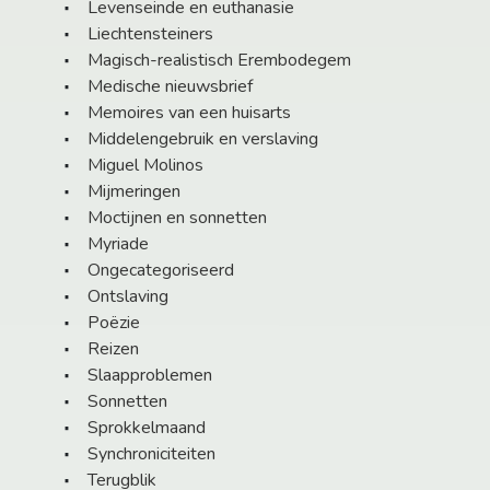
Levenseinde en euthanasie
Liechtensteiners
Magisch-realistisch Erembodegem
Medische nieuwsbrief
Memoires van een huisarts
Middelengebruik en verslaving
Miguel Molinos
Mijmeringen
Moctijnen en sonnetten
Myriade
Ongecategoriseerd
Ontslaving
Poëzie
Reizen
Slaapproblemen
Sonnetten
Sprokkelmaand
Synchroniciteiten
Terugblik