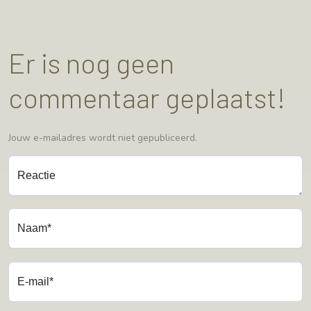
Er is nog geen
commentaar geplaatst!
Jouw e-mailadres wordt niet gepubliceerd.
Reactie
Naam*
E-mail*