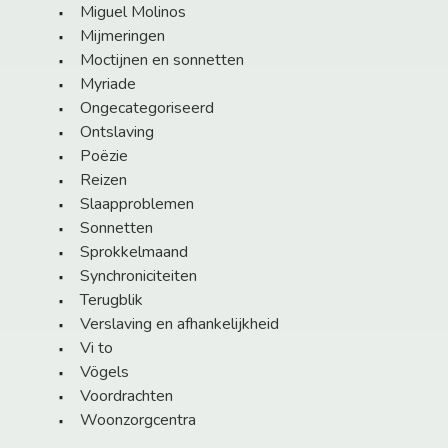
Miguel Molinos
Mijmeringen
Moctijnen en sonnetten
Myriade
Ongecategoriseerd
Ontslaving
Poëzie
Reizen
Slaapproblemen
Sonnetten
Sprokkelmaand
Synchroniciteiten
Terugblik
Verslaving en afhankelijkheid
Vi to
Vögels
Voordrachten
Woonzorgcentra