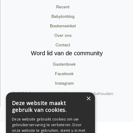
Recent
Babylonblog
Boekenwinkel
Over ons
Contact
Word lid van de community
Gastenboek
Facebook
Instagram
© 2026 dirk van babylon. Alle rechten voorbehouden.
×
Privacyverklaring
Deze website maakt
gebruik van cookies.
Support by Conversal
Deze website gebruikt cookies om uw
gebruikerservaring te verbeteren. Door
onze website te gebruiken, stemt u in met