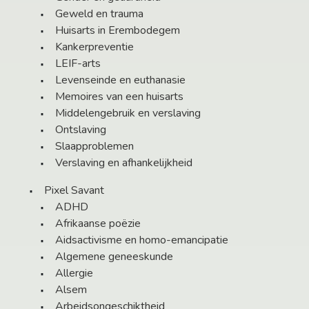
Geweld en trauma
Huisarts in Erembodegem
Kankerpreventie
LEIF-arts
Levenseinde en euthanasie
Memoires van een huisarts
Middelengebruik en verslaving
Ontslaving
Slaapproblemen
Verslaving en afhankelijkheid
Pixel Savant
ADHD
Afrikaanse poëzie
Aidsactivisme en homo-emancipatie
Algemene geneeskunde
Allergie
Alsem
Arbeidsongeschiktheid