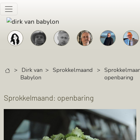
Skip to main content
>
Dirk van
>
Sprokkelmaand
>
Sprokkelmaan
Babylon
openbaring
Sprokkelmaand: openbaring