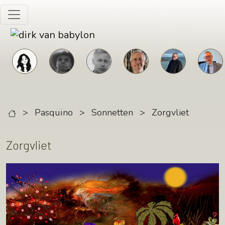
Skip to main content
>
Pasquino
>
Sonnetten
>
Zorgvliet
Zorgvliet