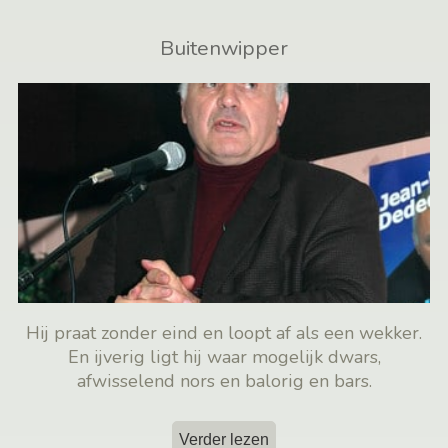
Buitenwipper
Hij praat zonder eind en loopt af als een wekker.
En ijverig ligt hij waar mogelijk dwars,
afwisselend nors en balorig en bars.
Verder lezen