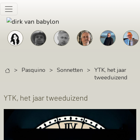
Skip to main content
>
Pasquino
>
Sonnetten
>
YTK, het jaar
tweeduizend
YTK, het jaar tweeduizend