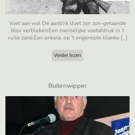
Voet aan wal De aanblik doet zijn zon-getaande
blos verbleken:Een menselijke voetafdruk in ’t
rulle zand,Een enkele, op ’t ongerepte blanke
[…]
Verder lezen
Buitenwipper