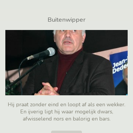
Buitenwipper
Hij praat zonder eind en loopt af als een wekker.
En ijverig ligt hij waar mogelijk dwars,
afwisselend nors en balorig en bars.