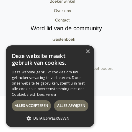
Boekenwinkel
Over ons
Contact
Word lid van de community
Gastenboek
Facebook
×
Deze website maakt
Instagram
gebruik van cookies.
© 2026 dirk van babylon. Alle rechten voorbehouden.
Deze website gebruikt cookies om uw
Privacyverklaring
gebruikerservaring te verbeteren. Door
onze website te gebruiken, stemt u in met
Support by Conversal
alle cookies in overeenstemming met ons
Cookiebeleid.
Lees verder
ALLES ACCEPTEREN
ALLES AFWIJZEN
DETAILS WEERGEVEN