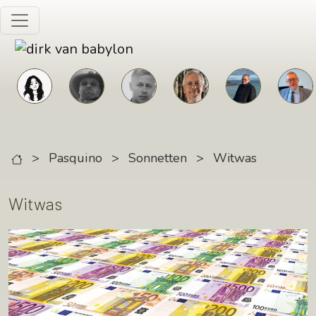
Skip to main content
>
Pasquino
>
Sonnetten
>
Witwas
Witwas