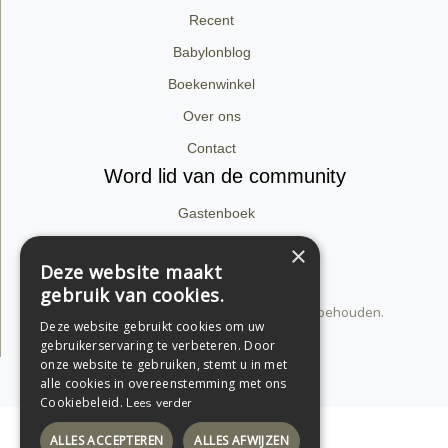
Recent
Babylonblog
Boekenwinkel
Over ons
Contact
Word lid van de community
Gastenboek
Facebook
×
Deze website maakt
Instagram
gebruik van cookies.
© 2026 dirk van babylon. Alle rechten voorbehouden.
Deze website gebruikt cookies om uw
Privacyverklaring
gebruikerservaring te verbeteren. Door
onze website te gebruiken, stemt u in met
Support by Conversal
alle cookies in overeenstemming met ons
Cookiebeleid.
Lees verder
ALLES ACCEPTEREN
ALLES AFWIJZEN