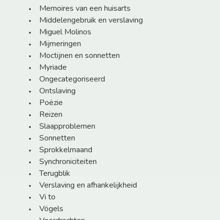
Memoires van een huisarts
Middelengebruik en verslaving
Miguel Molinos
Mijmeringen
Moctijnen en sonnetten
Myriade
Ongecategoriseerd
Ontslaving
Poëzie
Reizen
Slaapproblemen
Sonnetten
Sprokkelmaand
Synchroniciteiten
Terugblik
Verslaving en afhankelijkheid
Vi to
Vögels