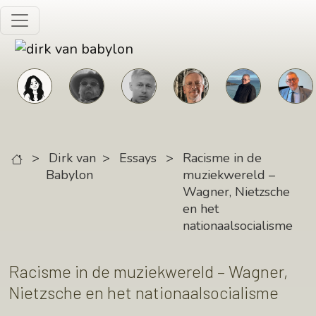
Skip to main content
>
Dirk van
>
Essays
>
Racisme in de
Babylon
muziekwereld –
Wagner, Nietzsche
en het
nationaalsocialisme
Racisme in de muziekwereld – Wagner,
Nietzsche en het nationaalsocialisme