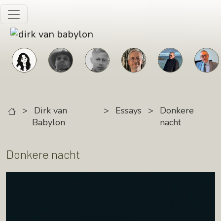
Skip to main content
>
Dirk van
>
Essays
>
Donkere
Babylon
nacht
Donkere nacht