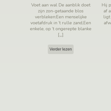
Voet aan wal De aanblik doet
Hij 
zijn zon-getaande blos
af 
verbleken:Een menselijke
lig
voetafdruk in ’t rulle zand,Een
afw
enkele, op ’t ongerepte blanke
[…]
Verder lezen