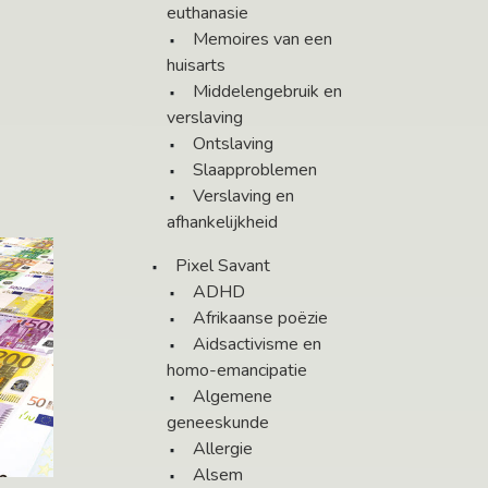
euthanasie
Memoires van een
huisarts
Middelengebruik en
verslaving
Ontslaving
Slaapproblemen
Verslaving en
afhankelijkheid
Pixel Savant
ADHD
Afrikaanse poëzie
Aidsactivisme en
homo-emancipatie
Algemene
geneeskunde
Allergie
Alsem