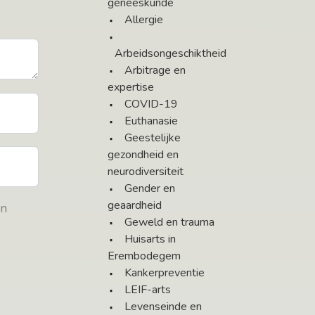
geneeskunde
Allergie
Arbeidsongeschiktheid
Arbitrage en
expertise
COVID-19
Euthanasie
Geestelijke
gezondheid en
neurodiversiteit
Gender en
geaardheid
en
Geweld en trauma
Huisarts in
Erembodegem
Kankerpreventie
LEIF-arts
Levenseinde en