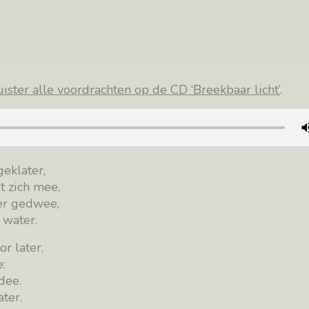
ister alle voordrachten op de CD ‘Breekbaar licht’
.
eklater,
t zich mee,
er gedwee,
 water.
r later,
:
dee.
ter.