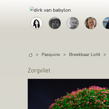
Skip to main content
>
Pasquino
>
Breekbaar Licht
>
Zorgvliet