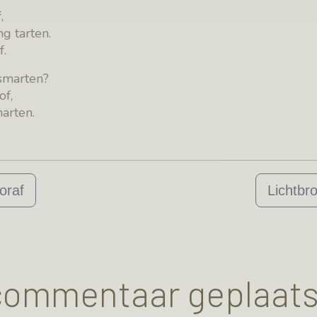
,
g tarten.
f.
smarten?
of,
harten.
oraf
Lichtbr
 commentaar geplaats