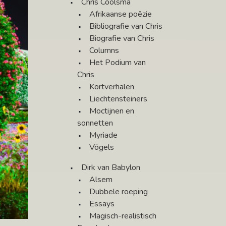
Chris Coolsma
Afrikaanse poëzie
Bibliografie van Chris
Biografie van Chris
Columns
Het Podium van
Chris
Kortverhalen
Liechtensteiners
Moctijnen en
sonnetten
Myriade
Vögels
Dirk van Babylon
Alsem
Dubbele roeping
Essays
Magisch-realistisch