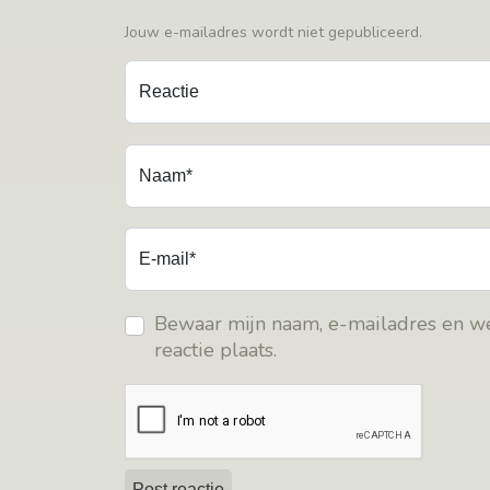
Jouw e-mailadres wordt niet gepubliceerd.
Reactie
Naam*
E-mail*
Bewaar mijn naam, e-mailadres en we
reactie plaats.