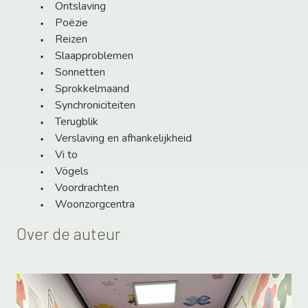
Ontslaving
Poëzie
Reizen
Slaapproblemen
Sonnetten
Sprokkelmaand
Synchroniciteiten
Terugblik
Verslaving en afhankelijkheid
Vi to
Vögels
Voordrachten
Woonzorgcentra
Over de auteur