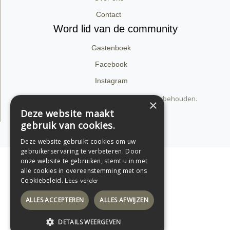
Contact
Word lid van de community
Gastenboek
Facebook
Instagram
© 2026 dirk van babylon. Alle rechten voorbehouden.
×
Privacyverklaring
Deze website maakt
gebruik van cookies.
Support by Conversal
Deze website gebruikt cookies om uw
gebruikerservaring te verbeteren. Door
onze website te gebruiken, stemt u in met
alle cookies in overeenstemming met ons
Cookiebeleid.
Lees verder
ALLES ACCEPTEREN
ALLES AFWIJZEN
DETAILS WEERGEVEN