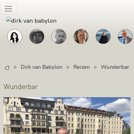
Skip to main content
>
Dirk van Babylon
>
Reizen
>
Wunderbar
Wunderbar