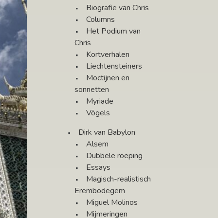
Biografie van Chris
Columns
Het Podium van
Chris
Kortverhalen
Liechtensteiners
Moctijnen en
sonnetten
Myriade
Vögels
Dirk van Babylon
Alsem
Dubbele roeping
Essays
Magisch-realistisch
Erembodegem
Miguel Molinos
Mijmeringen