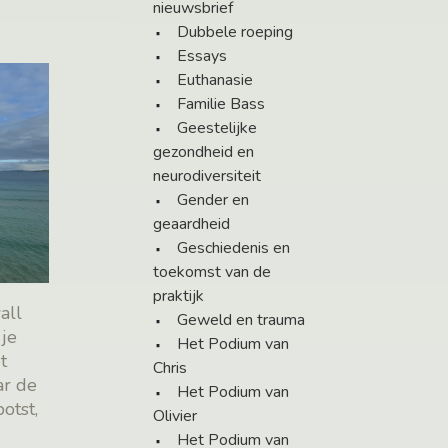
nieuwsbrief
Dubbele roeping
Essays
Euthanasie
Familie Bass
Geestelijke
gezondheid en
neurodiversiteit
Gender en
geaardheid
Geschiedenis en
toekomst van de
praktijk
all
Geweld en trauma
 je
Het Podium van
t
Chris
ar de
Het Podium van
otst,
Olivier
Het Podium van