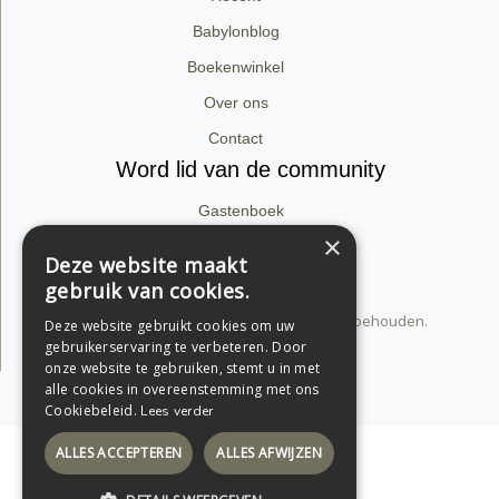
Babylonblog
Boekenwinkel
Over ons
Contact
Word lid van de community
Gastenboek
×
Facebook
Deze website maakt
Instagram
gebruik van cookies.
© 2026 dirk van babylon. Alle rechten voorbehouden.
Deze website gebruikt cookies om uw
Privacyverklaring
gebruikerservaring te verbeteren. Door
onze website te gebruiken, stemt u in met
alle cookies in overeenstemming met ons
Support by Conversal
Cookiebeleid.
Lees verder
ALLES ACCEPTEREN
ALLES AFWIJZEN