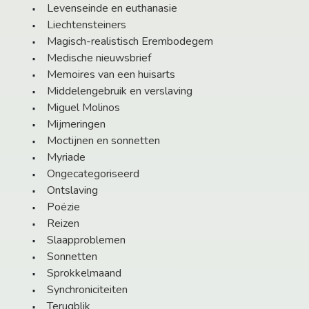
Levenseinde en euthanasie
Liechtensteiners
Magisch-realistisch Erembodegem
Medische nieuwsbrief
Memoires van een huisarts
Middelengebruik en verslaving
Miguel Molinos
Mijmeringen
Moctijnen en sonnetten
Myriade
Ongecategoriseerd
Ontslaving
Poëzie
Reizen
Slaapproblemen
Sonnetten
Sprokkelmaand
Synchroniciteiten
Terugblik