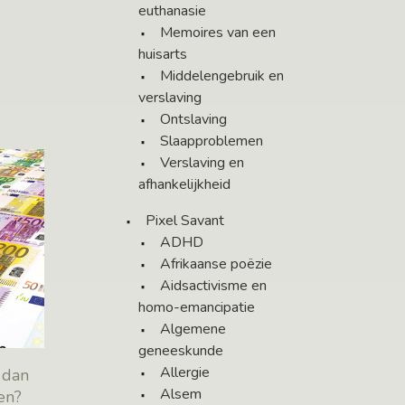
euthanasie
Memoires van een
huisarts
Middelengebruik en
verslaving
Ontslaving
Slaapproblemen
Verslaving en
afhankelijkheid
Pixel Savant
ADHD
Afrikaanse poëzie
Aidsactivisme en
homo-emancipatie
Algemene
geneeskunde
Allergie
, dan
Alsem
en?