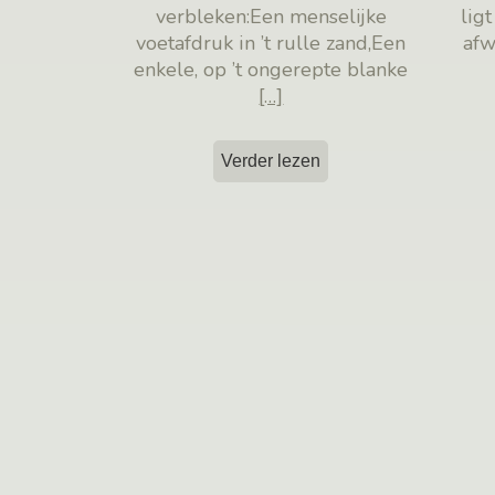
verbleken:Een menselijke
lig
voetafdruk in ’t rulle zand,Een
afw
enkele, op ’t ongerepte blanke
[…]
Verder lezen