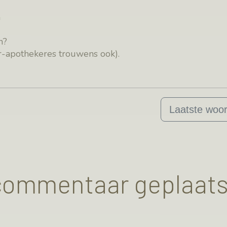
n
n?
er-apothekeres trouwens ook).
Laatste woo
 commentaar geplaats