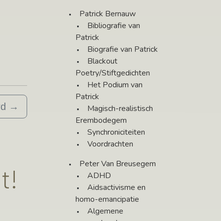
Patrick Bernauw
Bibliografie van
Patrick
Biografie van Patrick
Blackout
Poetry/Stiftgedichten
Het Podium van
Patrick
rd
→
Magisch-realistisch
Erembodegem
Synchroniciteiten
Voordrachten
Peter Van Breusegem
t!
ADHD
Aidsactivisme en
homo-emancipatie
Algemene