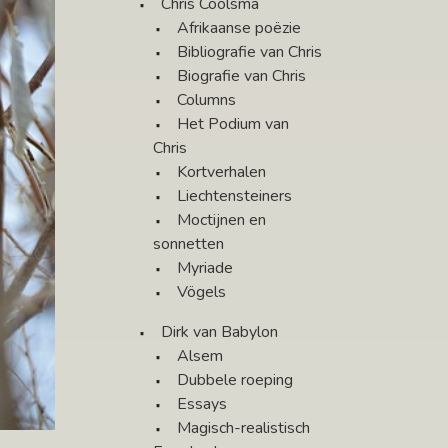
Chris Coolsma
Afrikaanse poëzie
Bibliografie van Chris
Biografie van Chris
Columns
Het Podium van
Chris
Kortverhalen
Liechtensteiners
Moctijnen en
sonnetten
Myriade
Vögels
Dirk van Babylon
Alsem
Dubbele roeping
Essays
Magisch-realistisch