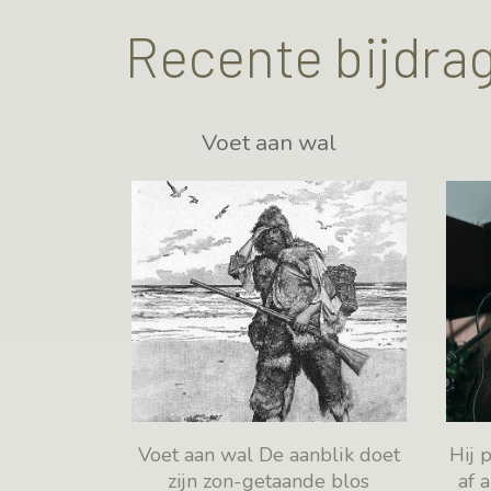
Recente bijdra
Voet aan wal
Voet aan wal De aanblik doet
Hij 
zijn zon-getaande blos
af 