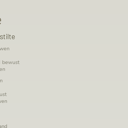
e
stilte
uwen
d bewust
wen
en
ust
wen
hand