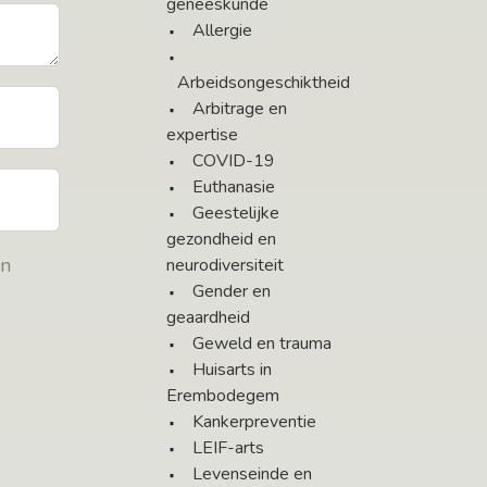
geneeskunde
Allergie
Arbeidsongeschiktheid
Arbitrage en
expertise
COVID-19
Euthanasie
Geestelijke
gezondheid en
en
neurodiversiteit
Gender en
geaardheid
Geweld en trauma
Huisarts in
Erembodegem
Kankerpreventie
LEIF-arts
Levenseinde en