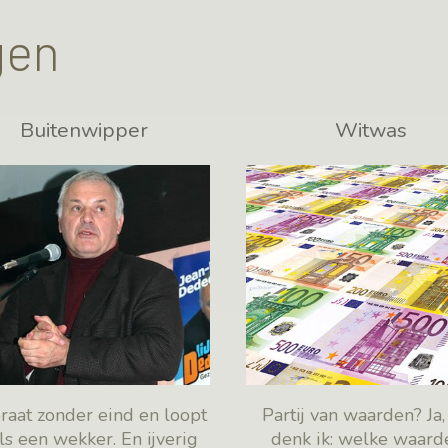
gen
Buitenwipper
Witwas
praat zonder eind en loopt
Partij van waarden? Ja
als een wekker. En ijverig
denk ik: welke waard