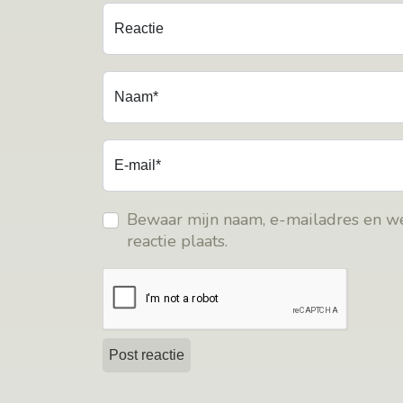
Reactie
Naam*
E-mail*
Bewaar mijn naam, e-mailadres en we
reactie plaats.