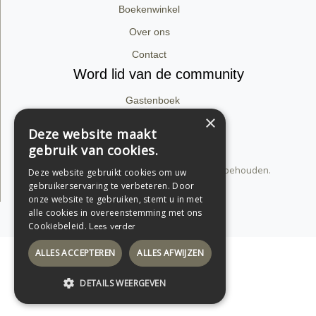
Boekenwinkel
Over ons
Contact
Word lid van de community
Gastenboek
×
Facebook
Deze website maakt
Instagram
gebruik van cookies.
© 2026 dirk van babylon. Alle rechten voorbehouden.
Deze website gebruikt cookies om uw
Privacyverklaring
gebruikerservaring te verbeteren. Door
onze website te gebruiken, stemt u in met
alle cookies in overeenstemming met ons
Support by Conversal
Cookiebeleid.
Lees verder
ALLES ACCEPTEREN
ALLES AFWIJZEN
DETAILS WEERGEVEN