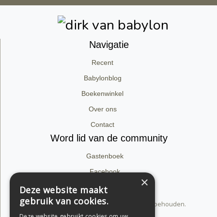
Navigatie
Recent
Babylonblog
Boekenwinkel
Over ons
Contact
Word lid van de community
Gastenboek
Facebook
×
Instagram
Deze website maakt
gebruik van cookies.
© 2026 dirk van babylon. Alle rechten voorbehouden.
Privacyverklaring
Deze website gebruikt cookies om uw