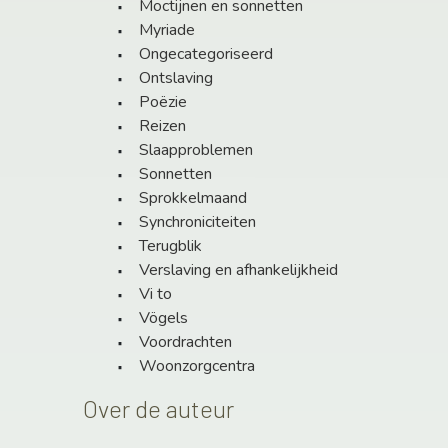
Moctijnen en sonnetten
Myriade
Ongecategoriseerd
Ontslaving
Poëzie
Reizen
Slaapproblemen
Sonnetten
Sprokkelmaand
Synchroniciteiten
Terugblik
Verslaving en afhankelijkheid
Vi to
Vögels
Voordrachten
Woonzorgcentra
Over de auteur