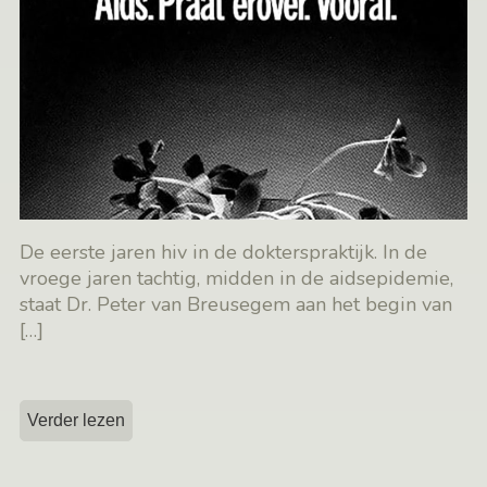
De eerste jaren hiv in de dokterspraktijk. In de
vroege jaren tachtig, midden in de aidsepidemie,
staat Dr. Peter van Breusegem aan het begin van
[…]
Verder lezen