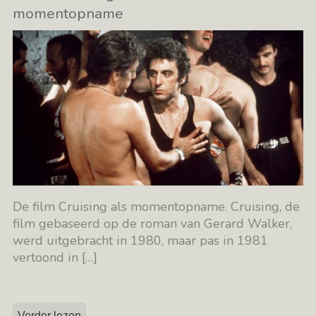
momentopname
De film Cruising als momentopname. Cruising, de
film gebaseerd op de roman van Gerard Walker,
werd uitgebracht in 1980, maar pas in 1981
vertoond in
[…]
Verder lezen