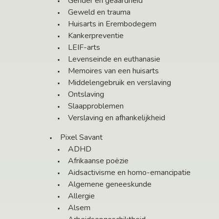
Gender en geaardheid
Geweld en trauma
Huisarts in Erembodegem
Kankerpreventie
LEIF-arts
Levenseinde en euthanasie
Memoires van een huisarts
Middelengebruik en verslaving
Ontslaving
Slaapproblemen
Verslaving en afhankelijkheid
Pixel Savant
ADHD
Afrikaanse poëzie
Aidsactivisme en homo-emancipatie
Algemene geneeskunde
Allergie
Alsem