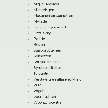
Miguel Molinos
Mijmeringen
Moctijnen en sonnetten
Myriade
Ongecategoriseerd
Ontslaving
Poëzie
Reizen
Slaapproblemen
Sonnetten
Sprokkelmaand
Synchroniciteiten
Terugblik
Verslaving en afhankelijkheid
Vi to
Vögels
Voordrachten
Woonzorgcentra