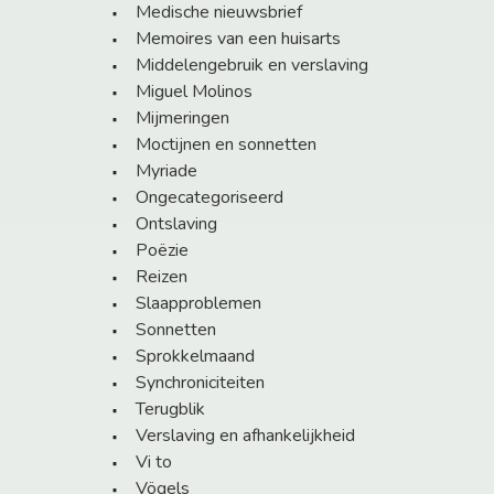
Medische nieuwsbrief
Memoires van een huisarts
Middelengebruik en verslaving
Miguel Molinos
Mijmeringen
Moctijnen en sonnetten
Myriade
Ongecategoriseerd
Ontslaving
Poëzie
Reizen
Slaapproblemen
Sonnetten
Sprokkelmaand
Synchroniciteiten
Terugblik
Verslaving en afhankelijkheid
Vi to
Vögels