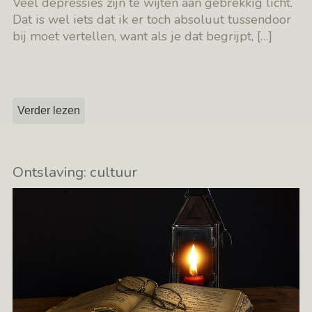
Veel depressies zijn te wijten aan gebrekkig licht.
Dat is wel iets dat ik er toch absoluut tussendoor
bij moet vertellen, want als je dat begrijpt,
[…]
Verder lezen
Ontslaving: cultuur