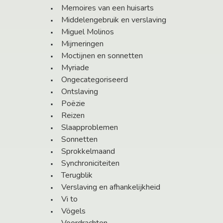
Memoires van een huisarts
Middelengebruik en verslaving
Miguel Molinos
Mijmeringen
Moctijnen en sonnetten
Myriade
Ongecategoriseerd
Ontslaving
Poëzie
Reizen
Slaapproblemen
Sonnetten
Sprokkelmaand
Synchroniciteiten
Terugblik
Verslaving en afhankelijkheid
Vi to
Vögels
Voordrachten