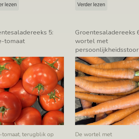
graaf, dus hij ontbreekt 
er lezen
Verder lezen
[…]
ntesaladereeks 5:
Groentesaladereeks 
e-tomaat
wortel met
persoonlijkheidsstoor
-tomaat, terugblik op
De wortel met