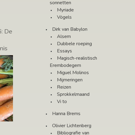
op de
sonnetten
Myriade
Vögels
Dirk van Babylon
6: De
Alsem
Dubbele roeping
nis
Essays
Magisch-realistisch
Erembodegem
Miguel Molinos
Mijmeringen
Reizen
Sprokkelmaand
Vi to
Hanna Brems
Olivier Lichtenberg
Bibliografie van