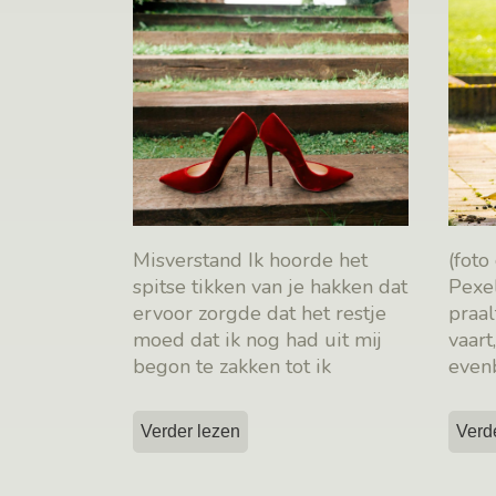
Misverstand Ik hoorde het
(foto
spitse tikken van je hakken dat
Pexe
ervoor zorgde dat het restje
praa
moed dat ik nog had uit mij
vaart
begon te zakken tot ik
even
verlamd en
[…]
tot s
Verder lezen
Verd