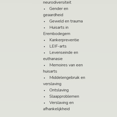
neurodiversiteit
Gender en
geaardheid
Geweld en trauma
Huisarts in
Erembodegem
Kankerpreventie
LEIF-arts
Levenseinde en
euthanasie
Memoires van een
huisarts
Middelengebruik en
verslaving
Ontslaving
Slaapproblemen
Verslaving en
afhankelijkheid