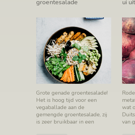
groentesalade
ui ui
Grote genade groentesalade!
Rode
Het is hoog tijd voor een
meta
vegaballade aan de
wat o
gemengde groentesalade, zij
Duits
is zeer bruikbaar in een
van g
aubade voor de Koning
[…]
puik