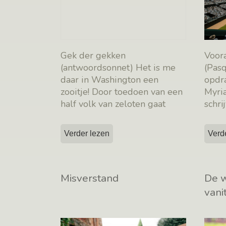
Gek der gekken
Voor
(antwoordsonnet) Het is me
(Pasq
daar in Washington een
opdra
zooitje! Door toedoen van een
Myria
half volk van zeloten gaat
schri
straks de hele wereld naar
[…]
Verder lezen
Verd
Misverstand
De 
vani