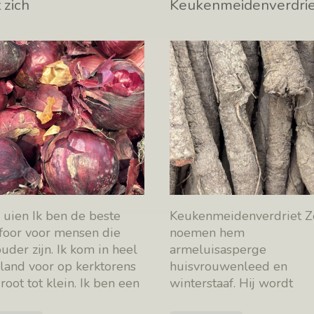
t zich
Keukenmeidenverdrie
 uien Ik ben de beste
Keukenmeidenverdriet Z
foor voor mensen die
noemen hem
uder zijn. Ik kom in heel
armeluisasperge
land voor op kerktorens
huisvrouwenleed en
root tot klein. Ik ben een
winterstaaf. Hij wordt
e
[…]
verafschuwd door baron