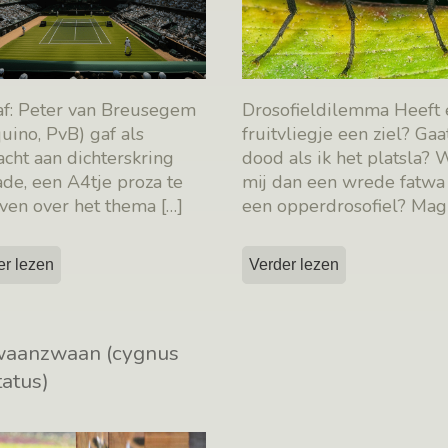
af: Peter van Breusegem
Drosofieldilemma Heeft
uino, PvB) gaf als
fruitvliegje een ziel? Gaa
cht aan dichterskring
dood als ik het platsla? 
de, een A4tje proza te
mij dan een wrede fatwa
jven over het thema
[…]
een opperdrosofiel? Mag
[…]
er lezen
Verder lezen
waanzwaan (cygnus
tatus)