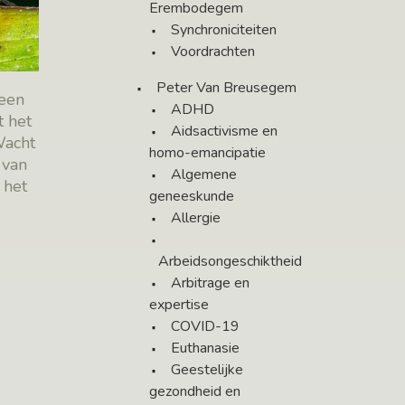
Erembodegem
Synchroniciteiten
Voordrachten
Peter Van Breusegem
 een
ADHD
t het
Aidsactivisme en
Wacht
homo-emancipatie
 van
Algemene
 het
geneeskunde
Allergie
Arbeidsongeschiktheid
Arbitrage en
expertise
COVID-19
Euthanasie
Geestelijke
gezondheid en