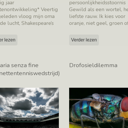
ig jaar
persoonlijkheidsstoornis
tenontwikkeling* Veertig
Gewild als een wortel, h
 geleden vloog mijn oma
liefste rauw. Ik kies voor
de lucht, Shakespeare’s
oranje, niet geel, groen o
m kreeg toen
[…]
blauw. Ik sta aan de basi
er lezen
Verder lezen
aria senza fine
Drofosieldilemma
nettentenniswedstrijd)