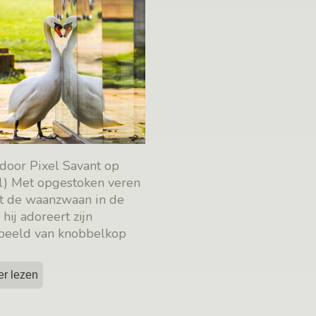
 door Pixel Savant op
l) Met opgestoken veren
lt de waanzwaan in de
, hij adoreert zijn
beeld van knobbelkop
taart. Hij
[…]
er lezen