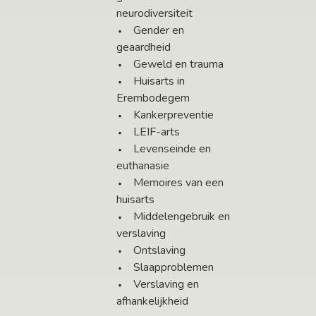
neurodiversiteit
Gender en
geaardheid
Geweld en trauma
Huisarts in
Erembodegem
Kankerpreventie
LEIF-arts
Levenseinde en
euthanasie
Memoires van een
huisarts
Middelengebruik en
verslaving
Ontslaving
Slaapproblemen
Verslaving en
afhankelijkheid