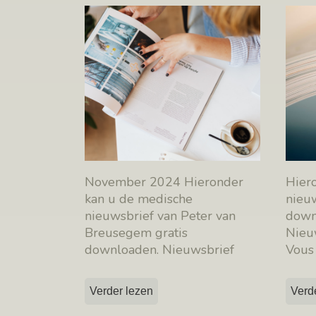
November 2024 Hieronder
Hier
kan u de medische
nieu
nieuwsbrief van Peter van
down
Breusegem gratis
Nieuw
downloaden. Nieuwsbrief
Vous 
november – NL Téléchargez
télé
[…]
Verder lezen
Verd